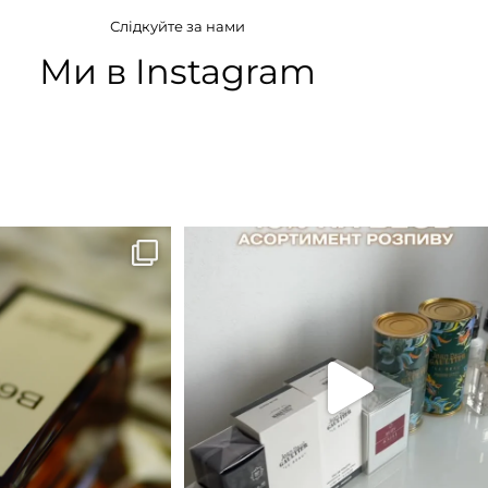
Білоквіткові
,
Квіткові
,
Фруктові
Слідкуйте за нами
Ми в Instagram
B683 - це запах вечора в
...
Знижка 15 % діє НА ОНЛАЙН
ЗАМОВЛЕННЯ 3 30.05
...
9
0
29
1