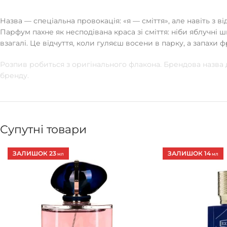
Назва — спеціальна провокація: «я — сміття», але навіть з
Парфум пахне як несподівана краса зі сміття: ніби яблучні 
взагалі. Це відчуття, коли гуляєш восени в парку, а запахи 
Розпив робиться з оригінального флакона. Брендова назва
бренду.
Супутні товари
ЗАЛИШОК 23
ЗАЛИШОК 14
МЛ
МЛ