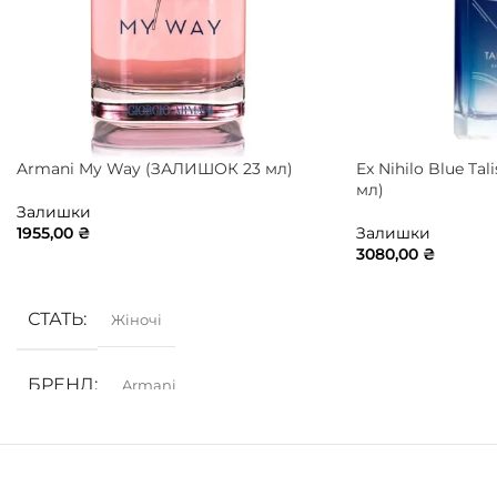
Armani My Way (ЗАЛИШОК 23 мл)
Ex Nihilo Blue T
мл)
Залишки
1955,00
₴
Залишки
3080,00
₴
ДОДАТИ В КОШИК
ДОДАТИ В КОШ
СТАТЬ
Жіночі
БРЕНД
Armani
ГРУПА АРОМАТУ