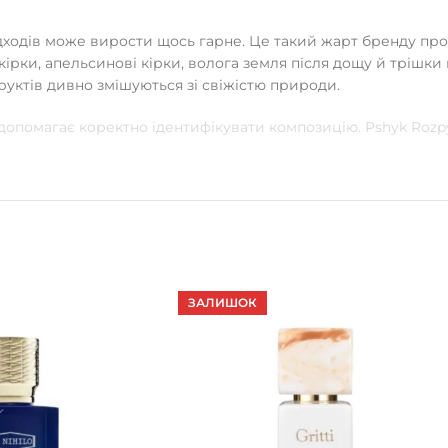
 відходів може вирости щось гарне. Це такий жарт бренду пр
шкірки, апельсинові кірки, волога земля після дощу й трішки
фруктів дивно змішуються зі свіжістю природи.
 допомагає коректно ідентифікувати композицію. Pshyk Roz
ЗАЛИШОК