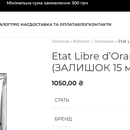
Мінімальна сума замовлення 300 грн
АЛОГ
ПРО НАС
ДОСТАВКА ТА ОПЛАТА
БЛОГ
КОНТАКТИ
Головна
»
Каталог
»
Залишки
»
Etat 
Etat Libre d’Or
(ЗАЛИШОК 15 м
1050,00
₴
СТАТЬ
БРЕНД