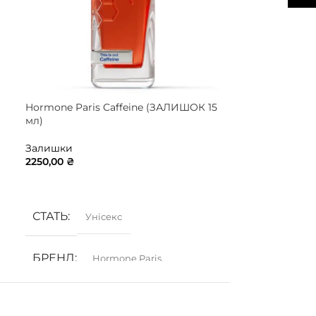
Hormone Paris Caffeine (ЗАЛИШОК 15
Juliette has a
мл)
Superdose (З
Залишки
Залишки
2250,00
₴
975,00
₴
ДОДАТИ В КОШИК
ДОДАТИ В 
СТАТЬ
СТАТЬ
Унісекс
Жі
БРЕНД
БРЕНД
Hormone Paris
J
ГРУПА АРОМАТУ
ГРУПА АР