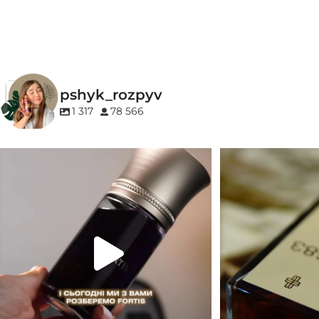
Білоквіткові
,
Квіткові
КОНЦЕНТРАЦІЯ
EDP (парфумована вода)
pshyk_rozpyv
1 317
78 566
Для замовлення переходьте на сайт або в
Marc-Antoine Barrois 
Instagram
...
1
33
2