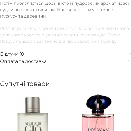
Потім проявляється щось чисте й пудрове, як аромат нової
пудри або свіжої білизни. Наприкінці — мʼяке тепло
мускусу та деревини.
Розпив робиться з оригінального флакона. Брендова назва
допомагає коректно ідентифікувати композицію. Pshyk
Rozpyv працює незалежно від правовласника бренду.
Відгуки (0)
Оплата та доставка
Супутні товари