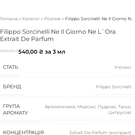
Головна
»
Каталог
»
Розпив
»
Filippo Sorcinelli Ne Il Giorno Ne
L`Ora Extrait De Parfum
Filippo Sorcinelli Ne Il Giorno Ne L`Ora
Extrait De Parfum
540,00
₴
за 3 мл
600,00
₴
СТАТЬ
Унісекс
БРЕНД
Filippo Sorcinelli
ГРУПА
Ароматичний
,
Морські
,
Пудрові
,
Тальк
,
Цитрусові
АРОМАТУ
КОНЦЕНТРАЦІЯ
Extrait De Parfum (екстракт)