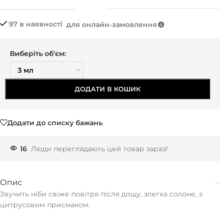
97 в наявності
для онлайн‑замовлення
Виберіть об'єм:
ДОДАТИ В КОШИК
Додати до списку бажань
16
Люди переглядають цей товар зараз!
Опис
Звучить ніби свіже повітря після дощу, злегка солоне, з
цитрусовим присмаком.