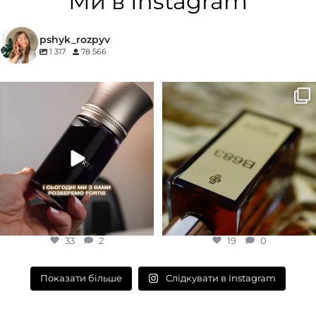
Ми в Instagram
КОНЦЕНТРАЦІЯ
pshyk_rozpyv
1 317
78 566
EDP (парфумована вода)
Для замовлення переходьте на
Marc-Antoine Barrois B683 - це
сайт або в Instagram
...
запах вечора в
...
33
2
19
0
33
2
19
0
Слідкувати в Instagram
Показати більше