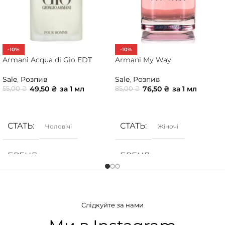
-10%
-10%
Armani Acqua di Gio EDT
Armani My Way
Sale
,
Розпив
Sale
,
Розпив
49,50
₴
за 1 мл
76,50
₴
за 1 мл
55,00
₴
85,00
₴
ДОДАТИ В КОШИК
ДОДАТИ В КОШИК
СТАТЬ
СТАТЬ
Чоловічі
Жіночі
БРЕНД
БРЕНД
Armani
Armani
ГРУПА АРОМАТУ
ГРУПА АРОМАТУ
Слідкуйте за нами
Морські
,
Фужерні
,
Цитрусові
Білоквіткові
,
Квіткові