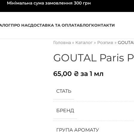
Мінімальна сума замовлення 300 грн
АЛОГ
ПРО НАС
ДОСТАВКА ТА ОПЛАТА
БЛОГ
КОНТАКТИ
Головна
»
Каталог
»
Розпив
»
GOUTAL 
GOUTAL Paris P
65,00
₴
за 1 мл
СТАТЬ
БРЕНД
ГРУПА АРОМАТУ