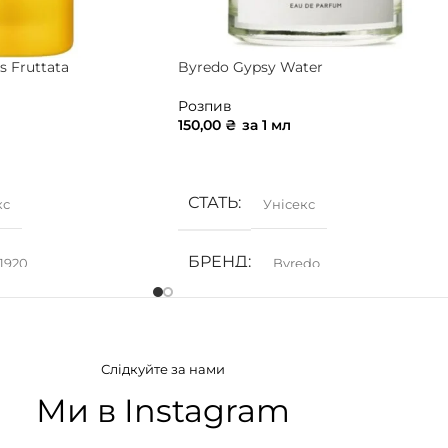
s Fruttata
Byredo Gypsy Water
Розпив
150,00
₴
за 1 мл
ИК
ДОДАТИ В КОШИК
СТАТЬ
кс
Унісекс
БРЕНД
 1920
Byredo
АТУ
ГРУПА АРОМАТУ
Слідкуйте за нами
ні
,
Пряні
,
Фужерні
Деревинні
,
Пряні
,
Фужерні
,
Цитрусові
Ми в Instagram
ІЯ
КОНЦЕНТРАЦІЯ