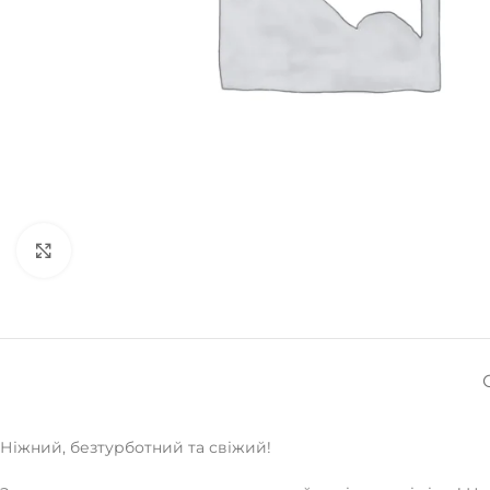
Натисніть, щоб збільшити
Ніжний, безтурботний та свіжий!