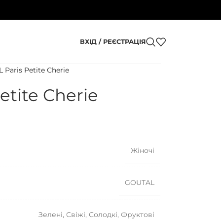
ВХІД / РЕЄСТРАЦІЯ
Paris Petite Cherie
etite Cherie
Жіночі
GOUTAL
Зелені
,
Свіжі
,
Солодкі
,
Фруктові