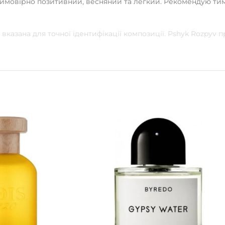
Неймовірно позитивний, весняний та легкий. Рекомендую тим
вказана для точної ідентифікації композиції. Pshyk Rozpyv