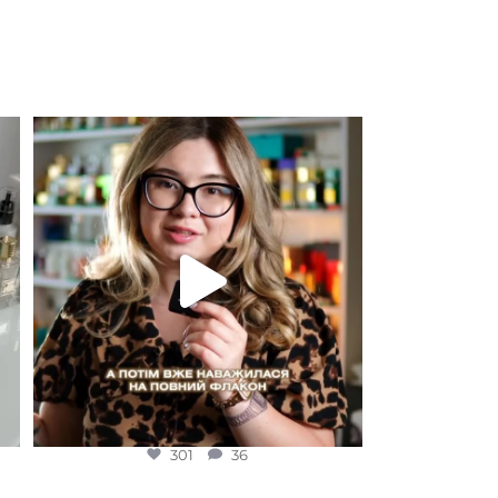
EDP (парфумована вода)
Для замовлення переходьте на сайт або в
Instagram
...
301
36
301
36