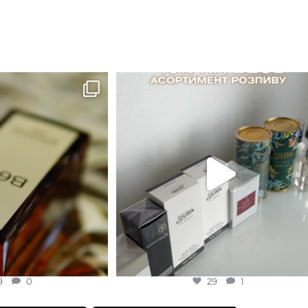
а вода)
EDP (парфумована вода)
B683 - це запах вечора в
...
Знижка 15 % діє НА ОНЛАЙН
ЗАМОВЛЕННЯ 3 30.05
...
9
0
29
1
9
0
29
1