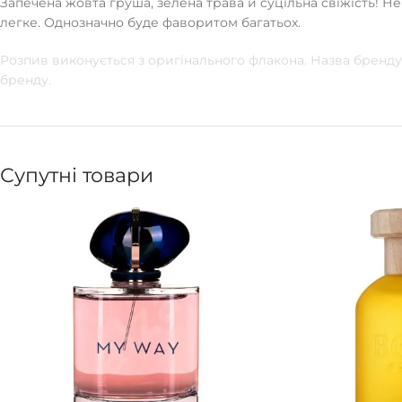
Запечена жовта груша, зелена трава й суцільна свіжість! 
легке. Однозначно буде фаворитом багатьох.
Розпив виконується з оригінального флакона. Назва бренду 
бренду.
Супутні товари