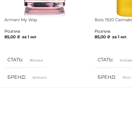
Armani My Way
Bois 1920 Cannabi
Розпив
Розпив
85,00
₴
за 1 мл
85,00
₴
за 1 мл
ДОДАТИ В КОШИК
ДОДАТИ В КОШ
СТАТЬ
СТАТЬ
Жіночі
Унісе
БРЕНД
БРЕНД
Armani
Bois
ГРУПА АРОМАТУ
ГРУПА АРОМ
Білоквіткові
,
Квіткові
Деревинні
,
Зеле
КОНЦЕНТРАЦІЯ
КОНЦЕНТРАЦ