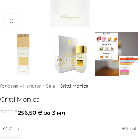
Натисніть, щоб збільшити
Головна
»
Каталог
»
Sale
»
Gritti Monica
Gritti Monica
256,50
₴
за 3 мл
285,00
₴
СТАТЬ
Жіночі