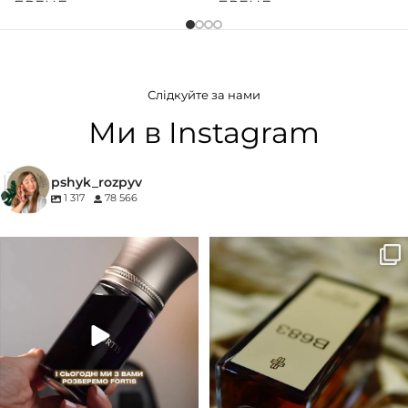
БРЕНД
БРЕНД
Armani
Armani
ГРУПА АРОМАТУ
ГРУПА АРОМАТУ
Слідкуйте за нами
Морські
,
Фужерні
,
Цитрусові
Білоквіткові
,
Квіткові
Ми в Instagram
КОНЦЕНТРАЦІЯ
pshyk_rozpyv
1 317
78 566
EDP (парфумована вода)
Для замовлення переходьте на
Marc-Antoine Barrois B683 - це
сайт або в Instagram
...
запах вечора в
...
33
2
19
0