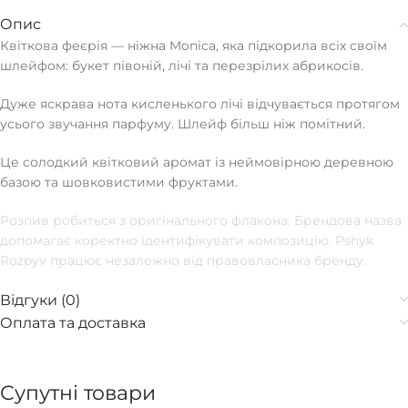
Опис
Квіткова феєрія — ніжна Monica, яка підкорила всіх своїм
шлейфом: букет півоній, лічі та перезрілих абрикосів.
Дуже яскрава нота кисленького лічі відчувається протягом
усього звучання парфуму. Шлейф більш ніж помітний.
Це солодкий квітковий аромат із неймовірною деревною
базою та шовковистими фруктами.
Розпив робиться з оригінального флакона. Брендова назва
допомагає коректно ідентифікувати композицію. Pshyk
Rozpyv працює незалежно від правовласника бренду.
Відгуки (0)
Оплата та доставка
Супутні товари