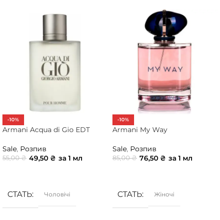
-10%
-10%
Armani Acqua di Gio EDT
Armani My Way
Sale
,
Розпив
Sale
,
Розпив
49,50
₴
за 1 мл
76,50
₴
за 1 мл
55,00
₴
85,00
₴
ДОДАТИ В КОШИК
ДОДАТИ В КОШИК
СТАТЬ
СТАТЬ
Чоловічі
Жіночі