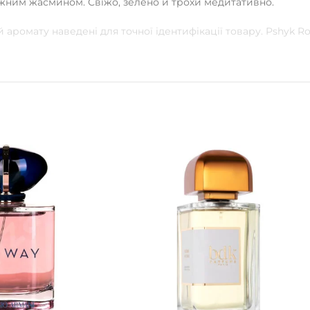
іжним жасмином. Свіжо, зелено й трохи медитативно.
 аромату наведені для точної ідентифікації товару. Pshyk 