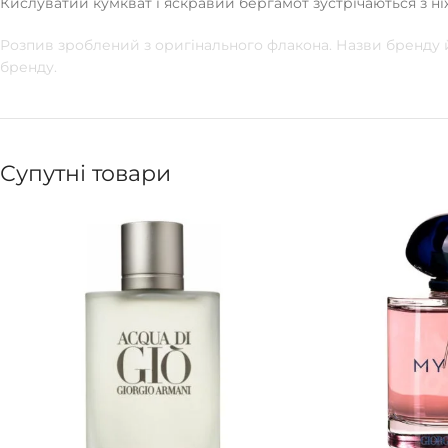
Кислуватий кумкват і яскравий бергамот зустрічаються з н
Розпив зроблений з оригінального флакона. Назви бренду й
бренду.
Супутні товари