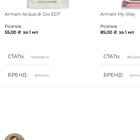
Armani Acqua di Gio EDT
Armani My Way
Розпив
Розпив
55,00
₴
за 1 мл
85,00
₴
за 1 мл
ДОДАТИ В КОШИК
ДОДАТИ В КОШ
СТАТЬ
СТАТЬ
Чоловічі
Жіноч
БРЕНД
БРЕНД
Armani
Arm
ГРУПА АРОМАТУ
ГРУПА АРОМ
Морські
,
Фужерні
,
Цитрусові
Білоквіткові
,
Кві
КОНЦЕНТРАЦ