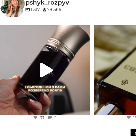
pshyk_rozpyv
EDP (парфумован
1 317
78 566
Для замовлення переходьте на сайт або в
Marc-Antoine Barrois 
Instagram
...
1
33
2
33
2
1