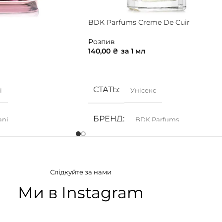
BDK Parfums Creme De Cuir
Розпив
140,00
₴
за 1 мл
ИК
ДОДАТИ В КОШИК
СТАТЬ
і
Унісекс
БРЕНД
ani
BDK Parfums
АТУ
ГРУПА АРОМАТУ
Слідкуйте за нами
ткові
Деревинні
,
Мускусні
,
Пудрові
,
Цитрусові
,
Шкіряні
Ми в Instagram
ІЯ
КОНЦЕНТРАЦІЯ