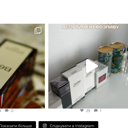
а вода)
EDP (парфумована вода)
B683 - це запах вечора в
...
Знижка 15 % діє НА ОНЛАЙН
ЗАМОВЛЕННЯ 3 30.05
...
9
0
29
1
9
0
29
1
Слідкувати в Instagram
Показати більше