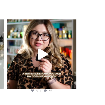
EDP (парфумована вода)
Для замовлення переходьте на сайт або в
Instagram
...
301
36
301
36