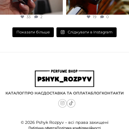
33
2
19
0
Слідкувати в Instagram
Показати більше
КАТАЛОГ
ПРО НАС
ДОСТАВКА ТА ОПЛАТА
БЛОГ
КОНТАКТИ
© 2026 Pshyk Rozpyv – всі права захищені
Публічна оферта
Політика конфіденційності