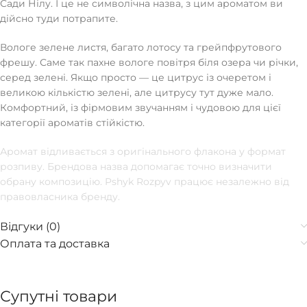
Сади Нілу. І це не символічна назва, з цим ароматом ви
дійсно туди потрапите.
Вологе зелене листя, багато лотосу та грейпфрутового
фрешу. Саме так пахне вологе повітря біля озера чи річки,
серед зелені. Якщо просто — це цитрус із очеретом і
великою кількістю зелені, але цитрусу тут дуже мало.
Комфортний, із фірмовим звучанням і чудовою для цієї
категорії ароматів стійкістю.
Аромат відливається з оригінального флакона у формат
розпиву. Брендова назва допомагає точно визначити
обрану композицію. Pshyk Rozpyv працює незалежно від
правовласника бренду.
Відгуки (0)
Оплата та доставка
Супутні товари