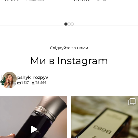
РОЗМІРИ
БРЕНД
Невідомо
Armani
СТАТЬ
ГРУПА АРОМАТУ
Унісекс
Слідкуйте за нами
Білоквіткові
,
Квіткові
БРЕНД
27 87
Ми в Instagram
КОНЦЕНТРАЦІЯ
ГРУПА АРОМАТУ
pshyk_rozpyv
1 317
78 566
EDP (парфумована вода)
Деревинні
,
Пудрові
,
Удові
Для замовлення переходьте на
Marc-Antoine Barrois B683 - це
КОНЦЕНТРАЦІЯ
сайт або в Instagram
...
запах вечора в
...
33
2
19
0
EDP (парфумована вода)