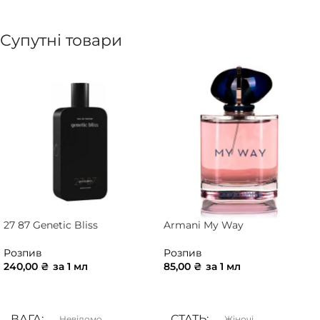
Супутні товари
27 87 Genetic Bliss
Armani My Way
Розпив
Розпив
240,00
₴
за 1 мл
85,00
₴
за 1 мл
ДОДАТИ В КОШИК
ДОДАТИ В КОШИК
ВАГА
СТАТЬ
Невідомо
Жіночі