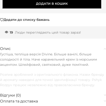
ДОДАТИ В КОШИК
Додати до списку бажань
19
Люди переглядають цей товар зараз!
Опис
Густіша, тепліша версія Divine. Більше ванілі, більше
солодкості й тіла. Наче карамельний крем із морським
акцентом. Шлейфовий, святковий, дуже помітний.
Розпив зроблений з оригінального флакона. Назви бренду
й аромату наведені для точної ідентифікації товару. Pshyk
Rozpyv працює незалежно від правовласника бренду.
Відгуки (0)
Оплата та доставка