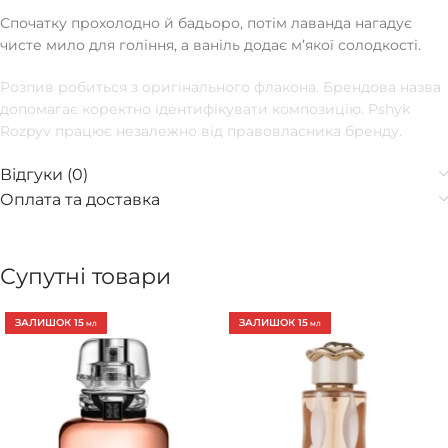
Спочатку прохолодно й бадьоро, потім лаванда нагадує
чисте мило для гоління, а ваніль додає мʼякої солодкості.
Розпив робиться з оригінального флакона. Брендова назва
допомагає коректно ідентифікувати композицію. Pshyk
Rozpyv працює незалежно від правовласника бренду.
Відгуки (0)
Оплата та доставка
Супутні товари
ЗАЛИШОК 15
ЗАЛИШОК 15
МЛ
МЛ