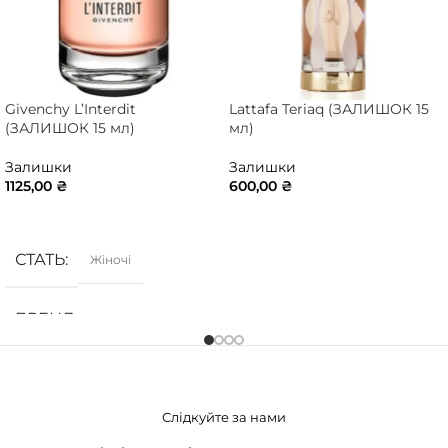
Givenchy L’Interdit
Lattafa Teriaq (ЗАЛИШОК 15
(ЗАЛИШОК 15 мл)
мл)
Залишки
Залишки
1125,00
₴
600,00
₴
ДОДАТИ В КОШИК
ДОДАТИ В КОШИК
СТАТЬ
Жіночі
БРЕНД
Givenchy
ГРУПА АРОМАТУ
Слідкуйте за нами
Білоквіткові
,
Деревинні
,
Квіткові
,
Солодкі