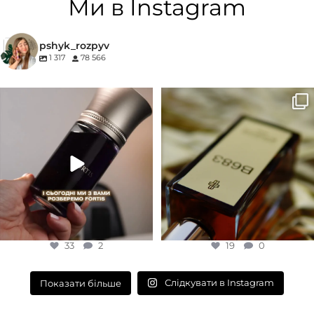
Ми в Instagram
КОНЦЕНТРАЦІЯ
pshyk_rozpyv
1 317
78 566
EDP (парфумована вода)
Для замовлення переходьте на
Marc-Antoine Barrois B683 - це
сайт або в Instagram
...
запах вечора в
...
33
2
19
0
33
2
19
0
Слідкувати в Instagram
Показати більше