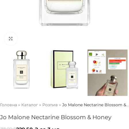
Натисніть, щоб збільшити
Головна
»
Каталог
»
Розпив
»
Jo Malone Nectarine Blossom &
Honey
Jo Malone Nectarine Blossom & Honey
255,00
₴