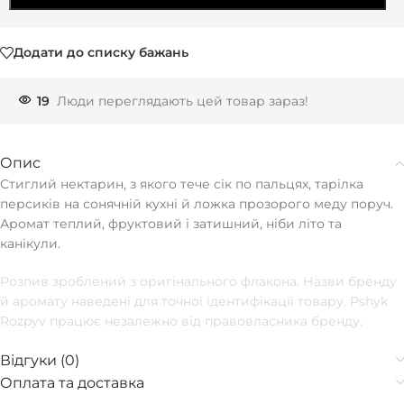
Додати до списку бажань
19
Люди переглядають цей товар зараз!
Опис
Стиглий нектарин, з якого тече сік по пальцях, тарілка
персиків на сонячній кухні й ложка прозорого меду поруч.
Аромат теплий, фруктовий і затишний, ніби літо та
канікули.
Розпив зроблений з оригінального флакона. Назви бренду
й аромату наведені для точної ідентифікації товару. Pshyk
Rozpyv працює незалежно від правовласника бренду.
Відгуки (0)
Оплата та доставка