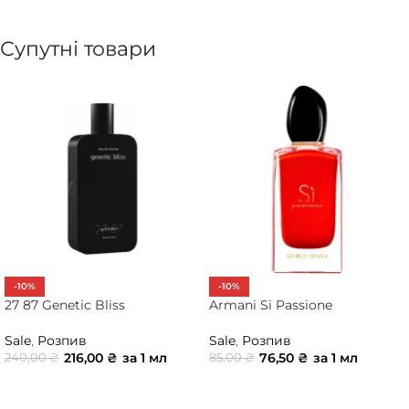
Супутні товари
-10%
-10%
27 87 Genetic Bliss
Armani Si Passione
Sale
,
Розпив
Sale
,
Розпив
216,00
₴
за 1 мл
76,50
₴
за 1 мл
240,00
₴
85,00
₴
ДОДАТИ В КОШИК
ДОДАТИ В КОШИК