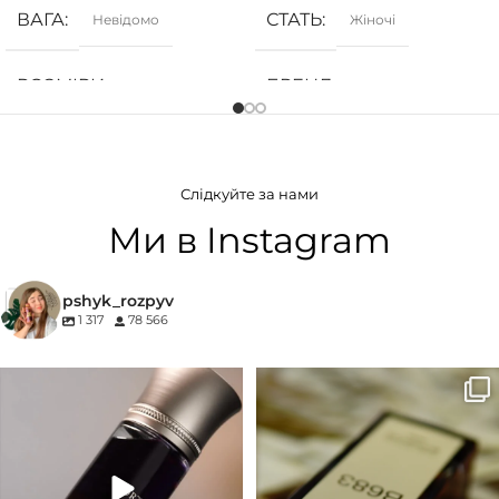
ВАГА
СТАТЬ
Невідомо
Жіночі
РОЗМІРИ
БРЕНД
Невідомо
Armani
СТАТЬ
ГРУПА АРОМАТУ
Унісекс
Слідкуйте за нами
Деревинні
,
Солодкі
,
Фруктові
БРЕНД
27 87
Ми в Instagram
КОНЦЕНТРАЦІЯ
ГРУПА АРОМАТУ
pshyk_rozpyv
1 317
78 566
EDP (парфумована вода)
Деревинні
,
Пудрові
,
Удові
Для замовлення переходьте на
Marc-Antoine Barrois B683 - це
КОНЦЕНТРАЦІЯ
сайт або в Instagram
...
запах вечора в
...
33
2
19
0
EDP (парфумована вода)