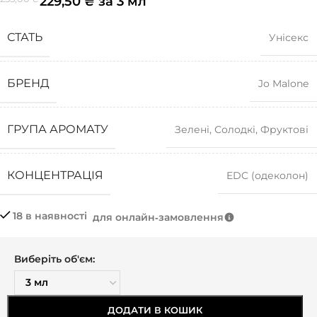
229,50
₴
за 3 мл
СТАТЬ
Унісекс
БРЕНД
Jo Malone
ГРУПА АРОМАТУ
Зелені
,
Солодкі
,
Фруктові
КОНЦЕНТРАЦІЯ
EDC (одеколон)
18 в наявності
для онлайн‑замовлення
Виберіть об'єм:
ДОДАТИ В КОШИК