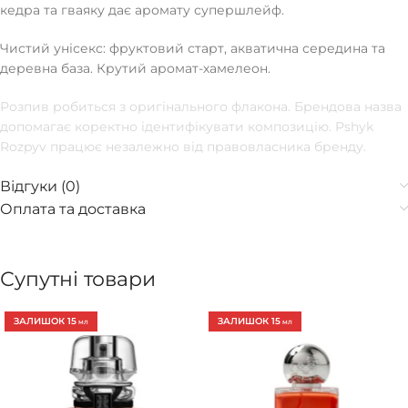
кедра та гваяку дає аромату супершлейф.
Чистий унісекс: фруктовий старт, акватична середина та
деревна база. Крутий аромат-хамелеон.
Розпив робиться з оригінального флакона. Брендова назва
допомагає коректно ідентифікувати композицію. Pshyk
Rozpyv працює незалежно від правовласника бренду.
Відгуки (0)
Оплата та доставка
Супутні товари
ЗАЛИШОК 15
ЗАЛИШОК 15
МЛ
МЛ