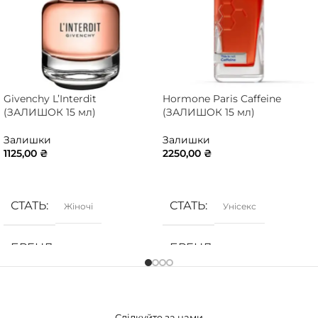
Givenchy L’Interdit
Hormone Paris Caffeine
(ЗАЛИШОК 15 мл)
(ЗАЛИШОК 15 мл)
Залишки
Залишки
1125,00
₴
2250,00
₴
ДОДАТИ В КОШИК
ДОДАТИ В КОШИК
СТАТЬ
СТАТЬ
Жіночі
Унісекс
БРЕНД
БРЕНД
Givenchy
Hormone Paris
ГРУПА АРОМАТУ
ГРУПА АРОМАТУ
Слідкуйте за нами