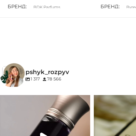
БРЕНД
БРЕНД
BDK Parfums
Byre
ГРУПА АРОМАТУ
ГРУПА АРОМ
Деревинні
,
Мускусні
,
Пудрові
,
Деревинні
,
Фуже
Цитрусові
,
Шкіряні
КОНЦЕНТРАЦ
КОНЦЕНТРАЦІЯ
pshyk_rozpyv
EDP (парфумован
EDP (парфумована вода)
1 317
78 566
Для замовлення переходьте на сайт або в
Marc-Antoine Barrois 
Instagram
...
1
33
2