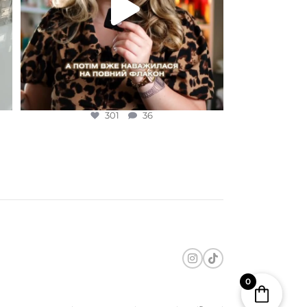
301
36
0