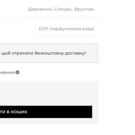
Деревинні
,
Солодкі
,
Фруктові
EDP (парфумована вода)
, щоб отримати безкоштовну доставку!
влення
ТИ В КОШИК