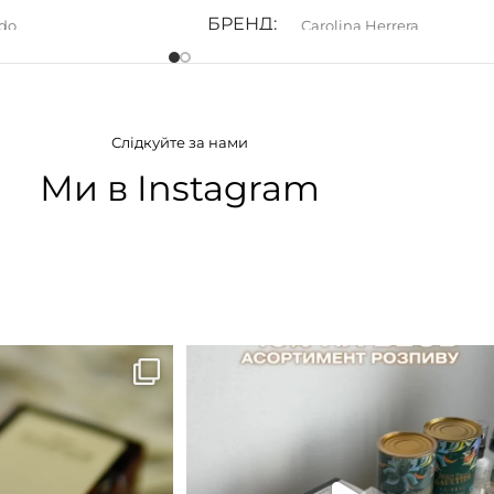
БРЕНД
do
Carolina Herrera
АТУ
ГРУПА АРОМАТУ
Слідкуйте за нами
рні
,
Цитрусові
Білоквіткові
,
Ванільні
,
Квіткові
,
Пряні
,
Солодкі
,
Східні
Ми в Instagram
ІЯ
КОНЦЕНТРАЦІЯ
а вода)
EDP (парфумована вода)
B683 - це запах вечора в
...
Знижка 15 % діє НА ОНЛАЙН
ЗАМОВЛЕННЯ 3 30.05
...
9
0
29
1