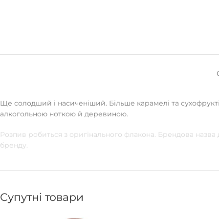
Ще солодший і насиченіший. Більше карамелі та сухофрукті
алкогольною ноткою й деревиною.
Розпив робиться з оригінального флакона. Брендова назва
бренду.
Супутні товари