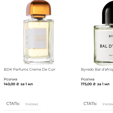
BDK Parfums Creme De Cuir
Byredo Bal d’afri
Розпив
Розпив
140,00
₴
за 1 мл
175,00
₴
за 1 мл
ДОДАТИ В КОШИК
ДОДАТИ В КОШ
СТАТЬ
СТАТЬ
Унісекс
Унісе