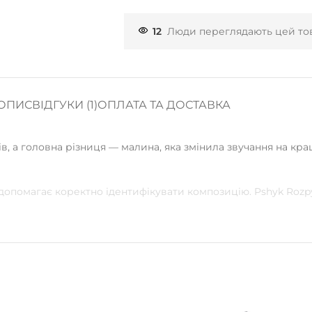
12
Люди переглядають цей тов
ОПИС
ВІДГУКИ (1)
ОПЛАТА ТА ДОСТАВКА
в, а головна різниця — малина, яка змінила звучання на кр
 допомагає коректно ідентифікувати композицію. Pshyk Roz