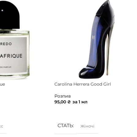
que
Carolina Herrera Good Girl
Розпив
95,00
₴
за 1 мл
ИК
ДОДАТИ В КОШИК
СТАТЬ
кс
Жіночі