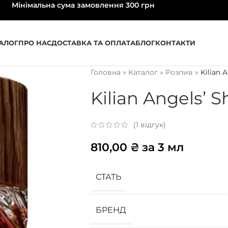
Мінімальна сума замовлення 300 грн
АЛОГ
ПРО НАС
ДОСТАВКА ТА ОПЛАТА
БЛОГ
КОНТАКТИ
Головна
»
Каталог
»
Розпив
»
Kilian 
Kilian Angels’ S
(
1
відгук)
810,00
₴
за 3 мл
СТАТЬ
БРЕНД