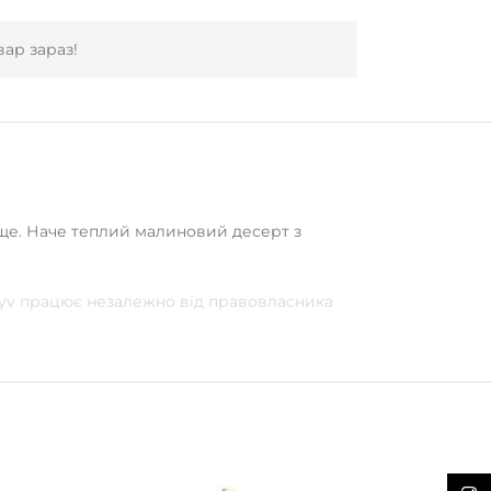
ар зараз!
аще. Наче теплий малиновий десерт з
pyv працює незалежно від правовласника