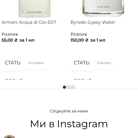
Armani Acqua di Gio EDT
Byredo Gypsy Water
Розпив
Розпив
55,00
₴
за 1 мл
150,00
₴
за 1 мл
ДОДАТИ В КОШИК
ДОДАТИ В КОШИК
СТАТЬ
СТАТЬ
Чоловічі
Унісекс
БРЕНД
БРЕНД
Armani
Byredo
ГРУПА АРОМАТУ
ГРУПА АРОМАТУ
Слідкуйте за нами
Морські
,
Фужерні
,
Цитрусові
Деревинні
,
Пряні
,
Фужерні
,
Цитрусові
Ми в Instagram
КОНЦЕНТРАЦІЯ