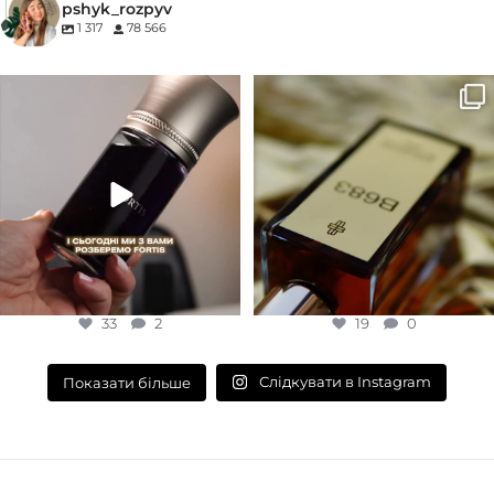
pshyk_rozpyv
1 317
78 566
EDP (парфумована вода)
Для замовлення переходьте на
Marc-Antoine Barrois B683 - це
сайт або в Instagram
...
запах вечора в
...
33
2
19
0
33
2
19
0
Слідкувати в Instagram
Показати більше