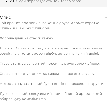
20
Люди переглядають цей товар зараз!
Опис
Той аромат, про який знає кожна друга. Аромат короткої
спідниці й високих підборів.
Хороша дівчина стає поганою.
Його особливість у тому, що він видає ті ноти, яких немає
зовсім, такі метаморфози відбуваються на кожній шкірі:
Хтось отримує соковитий персик із фруктовою жуйкою.
Хтось пахне фруктовим кальяном із дорогого закладу.
А хтось відчуває ніжний букет квітів та прохолодні фрукти.
Дуже жіночний, сексуальний, привабливий аромат, який
збирає купу компліментів.