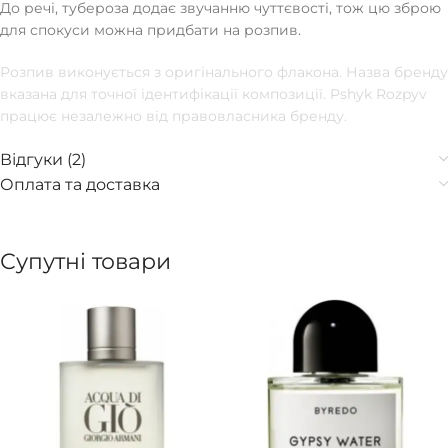
До речі, тубероза додає звучанню чуттєвості, тож цю зброю
для спокуси можна придбати на розпив.
Розпив виконується з оригінального флакона. Назва бренду
вказана для точної ідентифікації композиції. Pshyk Rozpyv
працює незалежно від правовласника бренду.
Відгуки (2)
Оплата та доставка
Супутні товари