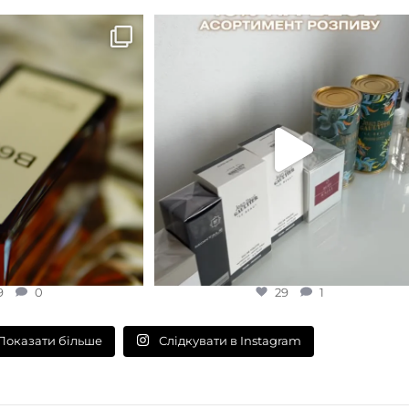
B683 - це запах вечора в
...
Знижка 15 % діє НА ОНЛАЙН
ЗАМОВЛЕННЯ 3 30.05
...
9
0
29
1
9
0
29
1
Слідкувати в Instagram
Показати більше