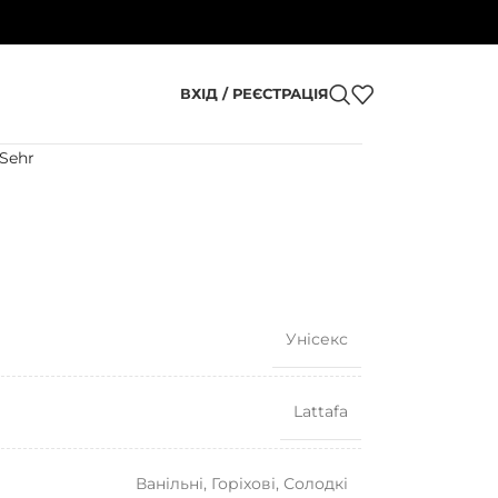
ВХІД / РЕЄСТРАЦІЯ
 Sehr
Унісекс
Lattafa
Ванільні
,
Горіхові
,
Солодкі