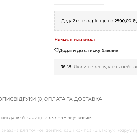
Додайте товарів ще на
2500,00
₴
Немає в наявності
Додати до списку бажань
18
Люди переглядають цей тов
ОПИС
ВІДГУКИ (0)
ОПЛАТА ТА ДОСТАВКА
 мигдалю й кориці та східним звучанням.
вказана для точної ідентифікації композиції. Pshyk Rozpyv