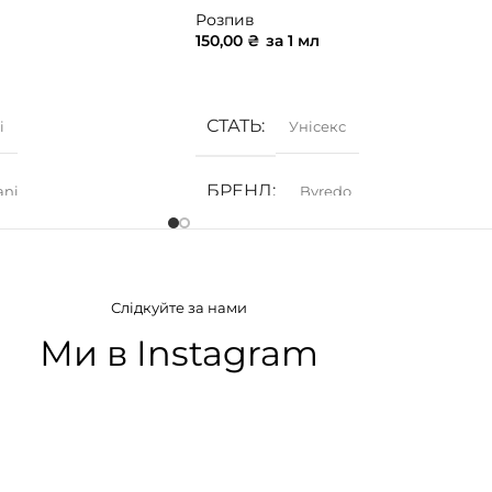
Розпив
150,00
₴
за 1 мл
ИК
ДОДАТИ В КОШИК
СТАТЬ
і
Унісекс
БРЕНД
ani
Byredo
АТУ
ГРУПА АРОМАТУ
Слідкуйте за нами
дкі
,
Фруктові
Деревинні
,
Пряні
,
Фужерні
,
Цитрусові
Ми в Instagram
ІЯ
КОНЦЕНТРАЦІЯ
а вода)
EDP (парфумована вода)