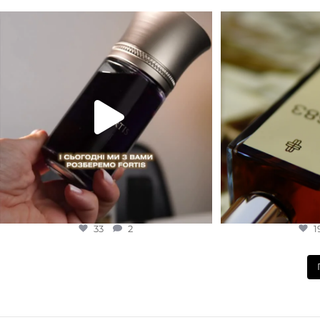
КОНЦЕНТРАЦІЯ
Для замовлення переходьте на сайт або в
Marc-Antoine Barrois 
Instagram
...
EDP (парфумована вода)
1
33
2
33
2
1