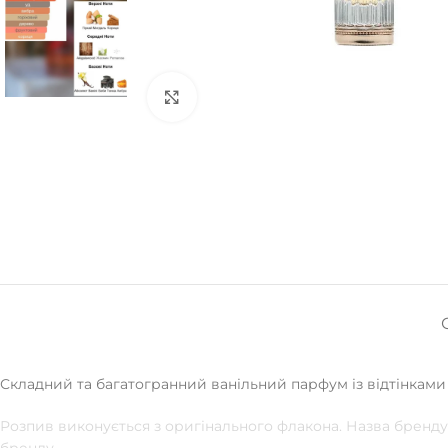
Натисніть, щоб збільшити
Складний та багатогранний ванільний парфум із відтінками
Розпив виконується з оригінального флакона. Назва бренду 