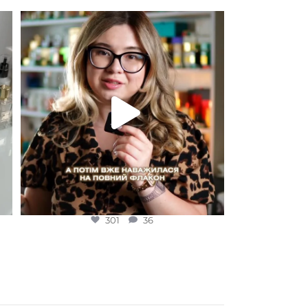
Для замовлення переходьте на сайт або в
Instagram
...
301
36
301
36