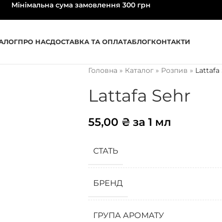
Мінімальна сума замовлення 300 грн
АЛОГ
ПРО НАС
ДОСТАВКА ТА ОПЛАТА
БЛОГ
КОНТАКТИ
Головна
»
Каталог
»
Розпив
»
Lattafa
Lattafa Sehr
55,00
₴
за 1 мл
СТАТЬ
БРЕНД
ГРУПА АРОМАТУ