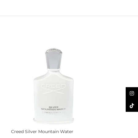
Inst
TikTo
Creed Silver Mountain Water
Orto Parisi Sem