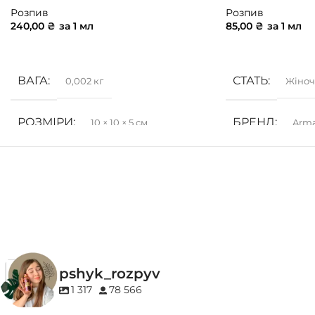
Розпив
Розпив
240,00
₴
за 1 мл
85,00
₴
за 1 мл
ДОДАТИ В КОШИК
ДОДАТИ В КОШ
ВАГА
СТАТЬ
0,002 кг
Жіноч
РОЗМІРИ
БРЕНД
10 × 10 × 5 см
Arm
СТАТЬ
ГРУПА АРОМ
Унісекс
Деревинні
,
Соло
БРЕНД
27 87
КОНЦЕНТРАЦ
ГРУПА АРОМАТУ
pshyk_rozpyv
EDP (парфумован
Деревинні
,
Пудрові
,
Удові
1 317
78 566