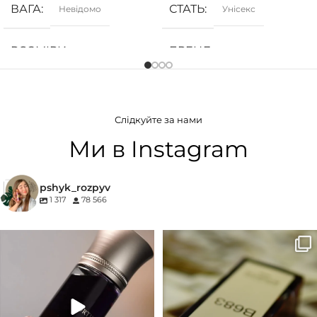
ВАГА
СТАТЬ
Невідомо
Унісекс
РОЗМІРИ
БРЕНД
Невідомо
Ajmal
СТАТЬ
ГРУПА АРОМАТУ
Унісекс
Слідкуйте за нами
Ванільні
,
Солодкі
,
Фруктові
БРЕНД
27 87
Ми в Instagram
КОНЦЕНТРАЦІЯ
ГРУПА АРОМАТУ
pshyk_rozpyv
1 317
78 566
EDP (парфумована вода)
Деревинні
,
Пудрові
,
Удові
Для замовлення переходьте на
Marc-Antoine Barrois B683 - це
КОНЦЕНТРАЦІЯ
сайт або в Instagram
...
запах вечора в
...
33
2
19
0
EDP (парфумована вода)