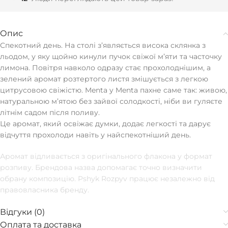
Опис
Спекотний день. На столі зʼявляється висока склянка з
льодом, у яку щойно кинули пучок свіжої мʼяти та часточку
лимона. Повітря навколо одразу стає прохолоднішим, а
зелений аромат розтертого листя змішується з легкою
цитрусовою свіжістю. Menta y Menta пахне саме так: живою,
натуральною мʼятою без зайвої солодкості, ніби ви гуляєте
літнім садом після поливу.
Це аромат, який освіжає думки, додає легкості та дарує
відчуття прохолоди навіть у найспекотніший день.
Аромат відливається з оригінального флакона у формат
розпиву. Брендова назва допомагає точно визначити
обрану композицію. Pshyk Rozpyv працює незалежно від
правовласника бренду.
Відгуки (0)
Оплата та доставка