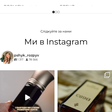
РОЗМІРИ
БРЕНД
Невідомо
Armani
СТАТЬ
ГРУПА АРОМАТУ
Унісекс
Слідкуйте за нами
Морські
,
Фужерні
,
Цитрусові
БРЕНД
27 87
Ми в Instagram
ГРУПА АРОМАТУ
pshyk_rozpyv
1 317
78 566
Деревинні
,
Пудрові
,
Удові
Для замовлення переходьте на
Marc-Antoine Barrois B683 - це
КОНЦЕНТРАЦІЯ
сайт або в Instagram
...
запах вечора в
...
33
2
19
0
EDP (парфумована вода)