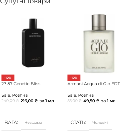
Супутні товари
-10%
-10%
27 87 Genetic Bliss
Armani Acqua di Gio EDT
Sale
,
Розпив
Sale
,
Розпив
216,00
₴
за 1 мл
49,50
₴
за 1 мл
240,00
₴
55,00
₴
ДОДАТИ В КОШИК
ДОДАТИ В КОШИК
ВАГА
СТАТЬ
Невідомо
Чоловічі