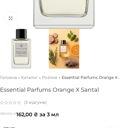
Натисніть, щоб збільшити
Головна
»
Каталог
»
Розпив
»
Essential Parfums Orange X
Santal
Essential Parfums Orange X Santal
(
3
відгуків)
162,00
₴
за 3 мл
180,00
₴