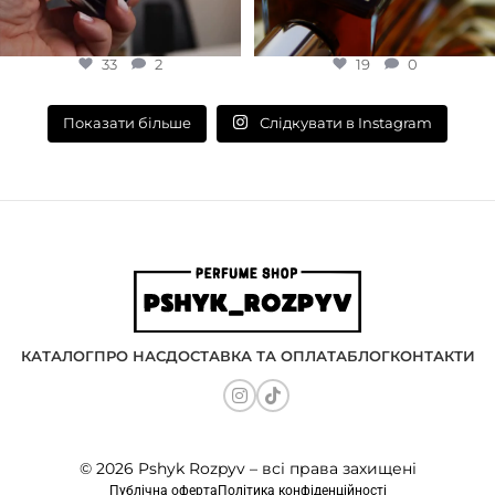
33
2
19
0
Слідкувати в Instagram
Показати більше
КАТАЛОГ
ПРО НАС
ДОСТАВКА ТА ОПЛАТА
БЛОГ
КОНТАКТИ
© 2026 Pshyk Rozpyv – всі права захищені
Публічна оферта
Політика конфіденційності