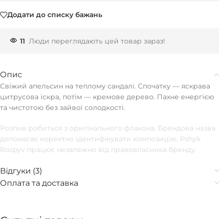
Додати до списку бажань
11
Люди переглядають цей товар зараз!
Опис
Свіжий апельсин на теплому сандалі. Спочатку — яскрава
цитрусова іскра, потім — кремове дерево. Пахне енергією
та чистотою без зайвої солодкості.
Розпив робиться з оригінального флакона. Брендова назва
допомагає коректно ідентифікувати композицію. Pshyk
Rozpyv працює незалежно від правовласника бренду.
Відгуки (3)
Оплата та доставка