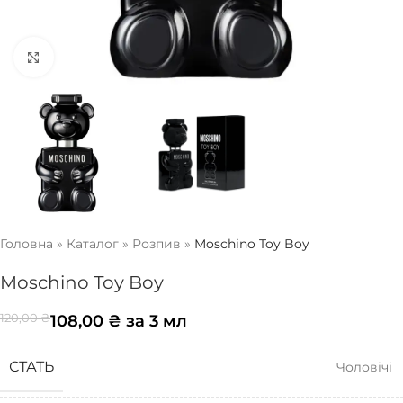
Натисніть, щоб збільшити
Головна
»
Каталог
»
Розпив
»
Moschino Toy Boy
Moschino Toy Boy
108,00
₴
за 3 мл
120,00
₴
СТАТЬ
Чоловічі