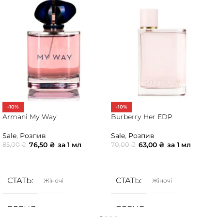
-10%
-10%
Armani My Way
Burberry Her EDP
Sale
,
Розпив
Sale
,
Розпив
76,50
₴
за 1 мл
63,00
₴
за 1 мл
85,00
₴
70,00
₴
ДОДАТИ В КОШИК
ДОДАТИ В КОШИК
СТАТЬ
СТАТЬ
Жіночі
Жіночі
БРЕНД
БРЕНД
Armani
Burberry