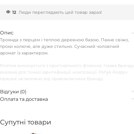
12
Люди переглядають цей товар зараз!
Опис
Троянда з перцем і теплою деревною базою. Пахне свіжо,
трохи колюче, але дуже стильно. Сучасний чоловічий
аромат із характером.
Розпив виконується з оригінального флакона. Назва бренду
вказана для точної ідентифікації композиції. Pshyk Rozpyv
працює незалежно від правовласника бренду.
Відгуки (0)
Оплата та доставка
Супутні товари