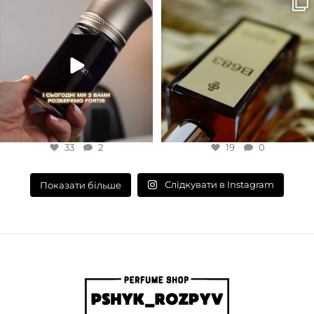
Для замовлення переходьте на
Marc-Antoine Barrois B683 - це
сайт або в Instagram
...
запах вечора в
...
33
2
19
0
33
2
19
0
Слідкувати в Instagram
Показати більше