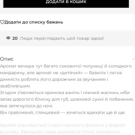
ДОДАТИ В КОШИК
Додати до списку бажань
20
Люди переглядають цей товар зараз!
Опис
Аромат вечора: тут багато соковитої полуниці й солодкого
мандарину, але аромат не «дитячий» — базилік і легка
димність роблять його дорожчим за звучанням і
звабливішим.
Згодом зʼявляються кремова ваніль і ніжний жасмин, ніби
запах дорогого блиску для губ, шовкової сукні й побачення,
яке затягнулося до ночі.
Він грайливий, глянцевий — хочеться вдихати ще й ще.
Аромат відливається з оригінального флакона у формат
розпиву. Брендова назва допомагає точно визначити