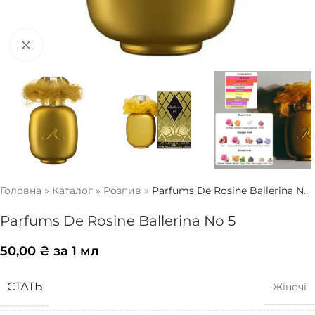
Натисніть, щоб збільшити
Головна
»
Каталог
»
Розпив
»
Parfums De Rosine Ballerina No
5
Parfums De Rosine Ballerina No 5
50,00
₴
за 1 мл
СТАТЬ
Жіночі