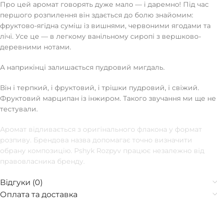
Про цей аромат говорять дуже мало — і даремно! Під час
першого розпилення він здається до болю знайомим:
фруктово-ягідна суміш із вишнями, червоними ягодами та
лічі. Усе це — в легкому ванільному сиропі з вершково-
деревними нотами.
А наприкінці залишається пудровий мигдаль.
Він і терпкий, і фруктовий, і трішки пудровий, і свіжий.
Фруктовий марципан із інжиром. Такого звучання ми ще не
тестували.
Аромат відливається з оригінального флакона у формат
розпиву. Брендова назва допомагає точно визначити
обрану композицію. Pshyk Rozpyv працює незалежно від
правовласника бренду.
Відгуки (0)
Оплата та доставка