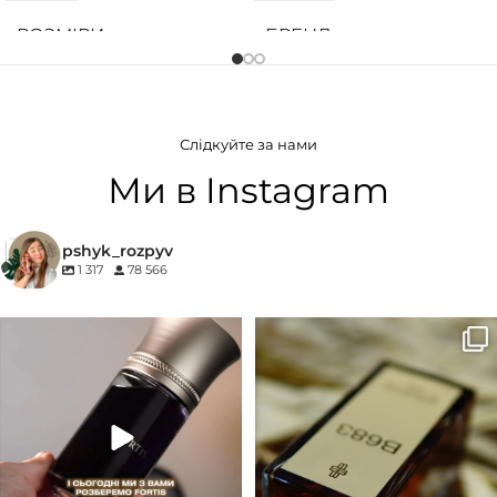
РОЗМІРИ
БРЕНД
10 × 10 × 5 см
Ajmal
СТАТЬ
ГРУПА АРОМАТУ
Унісекс
Слідкуйте за нами
Ванільні
,
Солодкі
,
Фруктові
БРЕНД
27 87
Ми в Instagram
КОНЦЕНТРАЦІЯ
ГРУПА АРОМАТУ
pshyk_rozpyv
1 317
78 566
EDP (парфумована вода)
Деревинні
,
Пудрові
,
Удові
Для замовлення переходьте на
Marc-Antoine Barrois B683 - це
КОНЦЕНТРАЦІЯ
сайт або в Instagram
...
запах вечора в
...
33
2
19
0
EDP (парфумована вода)