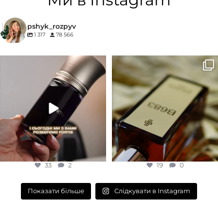
КОНЦЕНТРАЦІЯ
ГРУПА АРОМАТУ
pshyk_rozpyv
1 317
78 566
EDP (парфумована вода)
Деревинні
,
Пудрові
,
Удові
Для замовлення переходьте на
Marc-Antoine Barrois B683 - це
КОНЦЕНТРАЦІЯ
сайт або в Instagram
...
запах вечора в
...
33
2
19
0
EDP (парфумована вода)
33
2
19
0
Слідкувати в Instagram
Показати більше