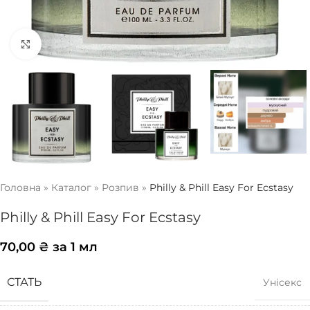
Натисніть, щоб збільшити
Головна
»
Каталог
»
Розпив
»
Philly & Phill Easy For Ecstasy
Philly & Phill Easy For Ecstasy
70,00
₴
за 1 мл
СТАТЬ
Унісекс