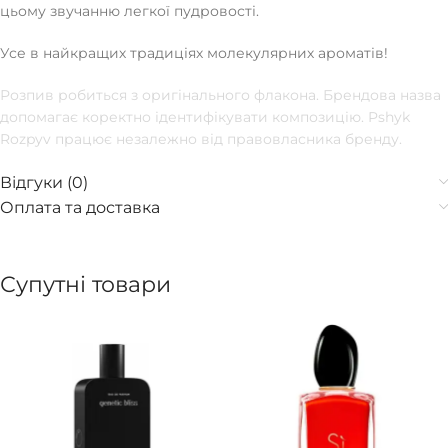
цьому звучанню легкої пудровості.
Усе в найкращих традиціях молекулярних ароматів!
Розпив робиться з оригінального флакона. Брендова назва
допомагає коректно ідентифікувати композицію. Pshyk
Rozpyv працює незалежно від правовласника бренду.
Відгуки (0)
Оплата та доставка
Супутні товари