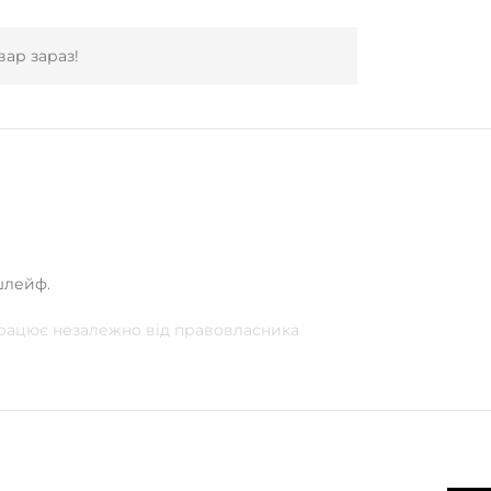
ар зараз!
шлейф.
 працює незалежно від правовласника