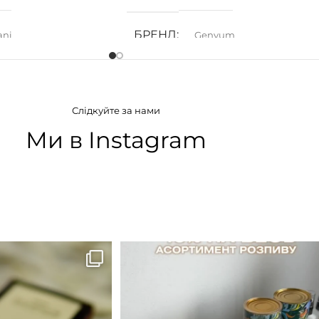
БРЕНД
ani
Genyum
АТУ
ГРУПА АРОМАТУ
Слідкуйте за нами
дкі
,
Фруктові
Деревинні
,
Пряні
,
Фужерні
Ми в Instagram
ІЯ
КОНЦЕНТРАЦІЯ
а вода)
EDP (парфумована вода)
B683 - це запах вечора в
...
Знижка 15 % діє НА ОНЛАЙН
ЗАМОВЛЕННЯ 3 30.05
...
9
0
29
1