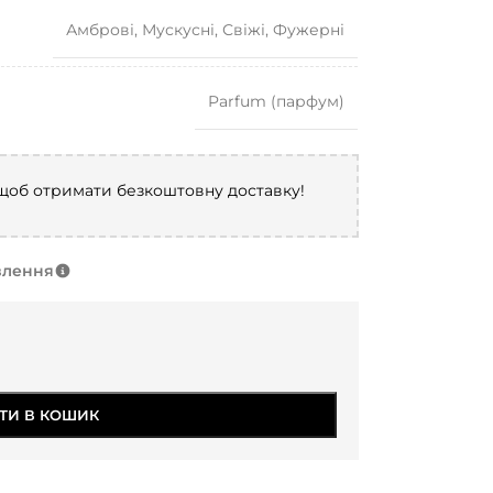
Амброві
,
Мускусні
,
Свіжі
,
Фужерні
Parfum (парфум)
 щоб отримати безкоштовну доставку!
влення
ТИ В КОШИК