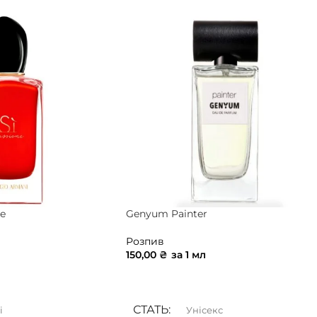
e
Genyum Painter
Розпив
150,00
₴
за 1 мл
ИК
ДОДАТИ В КОШИК
СТАТЬ
і
Унісекс