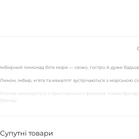
Імбирний лимонад біля моря — свіжо, гостро й дуже бадьо
Лимон, імбир, мʼята та евкаліпт зустрічаються з морською 
Розпив виконується з оригінального флакона. Назва бренду 
бренду.
Супутні товари