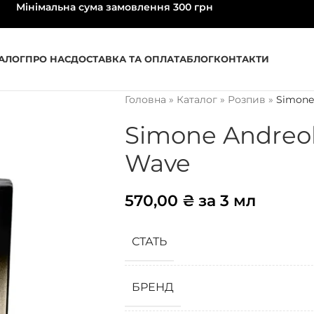
Мінімальна сума замовлення 300 грн
АЛОГ
ПРО НАС
ДОСТАВКА ТА ОПЛАТА
БЛОГ
КОНТАКТИ
Головна
»
Каталог
»
Розпив
»
Simone 
Simone Andreol
Wave
570,00
₴
за 3 мл
СТАТЬ
БРЕНД