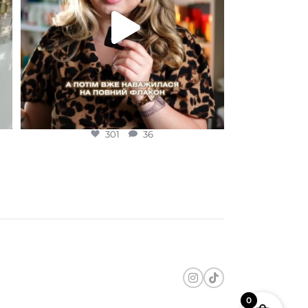
301
36
0