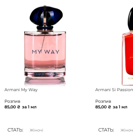
Armani My Way
Armani Si Passion
Розпив
Розпив
85,00
₴
за 1 мл
85,00
₴
за 1 мл
ДОДАТИ В КОШИК
ДОДАТИ В КОШ
СТАТЬ
СТАТЬ
Жіночі
Жіноч