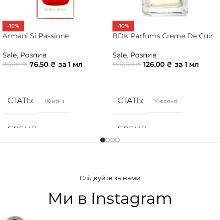
-10%
-10%
Armani Si Passione
BDK Parfums Creme De Cuir
Sale
,
Розпив
Sale
,
Розпив
76,50
₴
за 1 мл
126,00
₴
за 1 мл
85,00
₴
140,00
₴
ДОДАТИ В КОШИК
ДОДАТИ В КОШИК
СТАТЬ
СТАТЬ
Жіночі
Унісекс
БРЕНД
БРЕНД
Armani
BDK Parfums
ГРУПА АРОМАТУ
ГРУПА АРОМАТУ
Слідкуйте за нами
Деревинні
,
Солодкі
,
Фруктові
Деревинні
,
Мускусні
,
Пудрові
,
Цитрусові
,
Шкіряні
Ми в Instagram
КОНЦЕНТРАЦІЯ
КОНЦЕНТРАЦІЯ