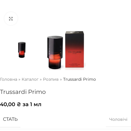
Натисніть, щоб збільшити
Головна
»
Каталог
»
Розпив
»
Trussardi Primo
Trussardi Primo
40,00
₴
за 1 мл
СТАТЬ
Чоловічі