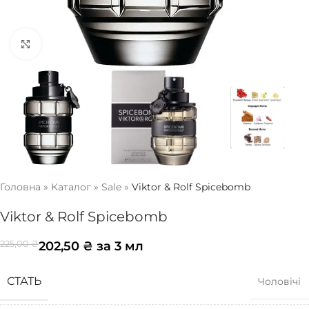
Натисніть, щоб збільшити
Головна
»
Каталог
»
Sale
»
Viktor & Rolf Spicebomb
Viktor & Rolf Spicebomb
202,50
₴
за 3 мл
225,00
₴
СТАТЬ
Чоловічі