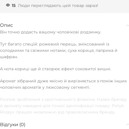
15
Люди переглядають цей товар зараз!
Опис
Він точно додасть вашому чоловікові родзинку.
Тут багато спецій: рожевий перець, зміксований із
солодкими та свіжими нотами, суха кориця, паприка й
шафран.
А нота кориці ще й створює ефект соковитої вишні.
Аромат зібраний дуже якісно й вирізняється з-поміж інших
чоловічих ароматів у люксовому сегменті.
Розпив зроблений з оригінального флакона. Назви бренду
й аромату наведені для точної ідентифікації товару. Pshyk
Rozpyv працює незалежно від правовласника бренду.
Відгуки (0)