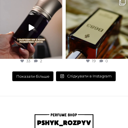
Для замовлення переходьте на
Marc-Antoine Barrois B683 - це
сайт або в Instagram
...
запах вечора в
...
33
2
19
0
33
2
19
0
Слідкувати в Instagram
Показати більше