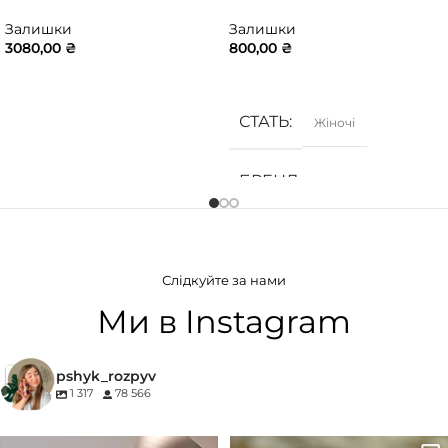
Залишки
Залишки
3080,00
₴
800,00
₴
ДОДАТИ В КОШИК
ДОДАТИ В КОШИК
СТАТЬ
Жіночі
БРЕНД
Gritti
ГРУПА АРОМАТУ
Слідкуйте за нами
Білоквіткові
,
Квіткові
,
Фруктові
Ми в Instagram
pshyk_rozpyv
1 317
78 566