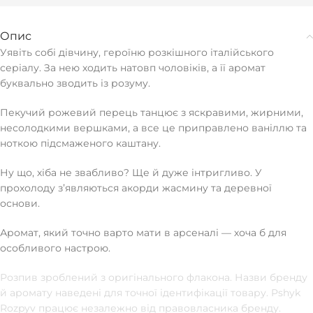
Опис
Уявіть собі дівчину, героїню розкішного італійського
серіалу. За нею ходить натовп чоловіків, а її аромат
буквально зводить із розуму.
Пекучий рожевий перець танцює з яскравими, жирними,
несолодкими вершками, а все це приправлено ваніллю та
ноткою підсмаженого каштану.
Ну що, хіба не звабливо? Ще й дуже інтригливо. У
прохолоду зʼявляються акорди жасмину та деревної
основи.
Аромат, який точно варто мати в арсеналі — хоча б для
особливого настрою.
Розпив зроблений з оригінального флакона. Назви бренду
й аромату наведені для точної ідентифікації товару. Pshyk
Rozpyv працює незалежно від правовласника бренду.