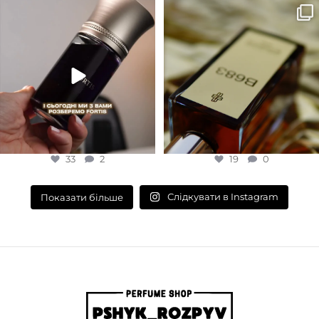
Для замовлення переходьте на
Marc-Antoine Barrois B683 - це
сайт або в Instagram
...
запах вечора в
...
33
2
19
0
33
2
19
0
Слідкувати в Instagram
Показати більше