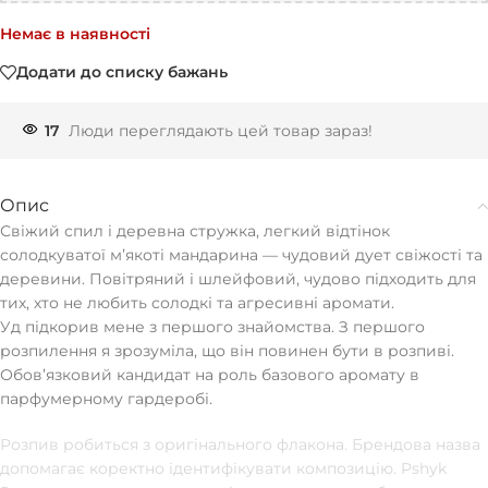
Немає в наявності
Додати до списку бажань
17
Люди переглядають цей товар зараз!
Опис
Свіжий спил і деревна стружка, легкий відтінок
солодкуватої мʼякоті мандарина — чудовий дует свіжості та
деревини. Повітряний і шлейфовий, чудово підходить для
тих, хто не любить солодкі та агресивні аромати.
Уд підкорив мене з першого знайомства. З першого
розпилення я зрозуміла, що він повинен бути в розпиві.
Обовʼязковий кандидат на роль базового аромату в
парфумерному гардеробі.
Розпив робиться з оригінального флакона. Брендова назва
допомагає коректно ідентифікувати композицію. Pshyk