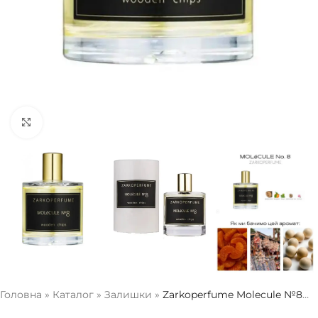
Натисніть, щоб збільшити
Головна
»
Каталог
»
Залишки
»
Zarkoperfume Molecule №8
(ЗАЛИШОК 12 мл)