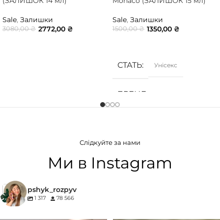
(ЗАЛИШОК 14 мл)
Monaco (ЗАЛИШОК 15 мл)
Sale
,
Залишки
Sale
,
Залишки
2772,00
₴
1350,00
₴
3080,00
₴
1500,00
₴
ДОДАТИ В КОШИК
ДОДАТИ В КОШИК
СТАТЬ
Унісекс
БРЕНД
GRIS
ГРУПА АРОМАТУ
Слідкуйте за нами
Деревинні
,
Солодкі
,
Східні
,
Тютюнові
Ми в Instagram
КОНЦЕНТРАЦІЯ
pshyk_rozpyv
1 317
78 566
EDP (парфумована вода)