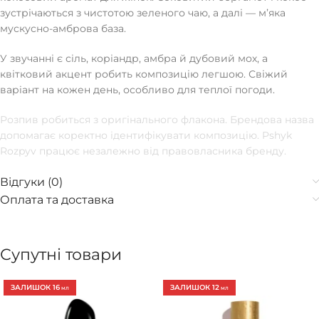
зустрічаються з чистотою зеленого чаю, а далі — мʼяка
мускусно-амброва база.
У звучанні є сіль, коріандр, амбра й дубовий мох, а
квітковий акцент робить композицію легшою. Свіжий
варіант на кожен день, особливо для теплої погоди.
Розпив робиться з оригінального флакона. Брендова назва
допомагає коректно ідентифікувати композицію. Pshyk
Rozpyv працює незалежно від правовласника бренду.
Відгуки (0)
Оплата та доставка
Супутні товари
ЗАЛИШОК 16
ЗАЛИШОК 12
МЛ
МЛ