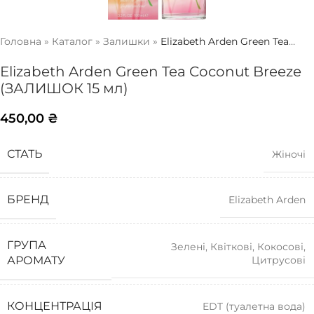
Головна
»
Каталог
»
Залишки
»
Elizabeth Arden Green Tea
Coconut Breeze (ЗАЛИШОК 15 мл)
Elizabeth Arden Green Tea Coconut Breeze
(ЗАЛИШОК 15 мл)
450,00
₴
СТАТЬ
Жіночі
БРЕНД
Elizabeth Arden
ГРУПА
Зелені
,
Квіткові
,
Кокосові
,
Цитрусові
АРОМАТУ
КОНЦЕНТРАЦІЯ
EDT (туалетна вода)