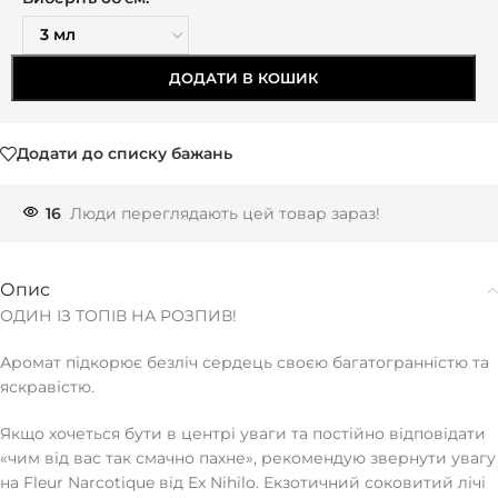
ДОДАТИ В КОШИК
Додати до списку бажань
16
Люди переглядають цей товар зараз!
Опис
ОДИН ІЗ ТОПІВ НА РОЗПИВ!
Аромат підкорює безліч сердець своєю багатогранністю та
яскравістю.
Якщо хочеться бути в центрі уваги та постійно відповідати
«чим від вас так смачно пахне», рекомендую звернути увагу
на Fleur Narcotique від Ex Nihilo. Екзотичний соковитий лічі