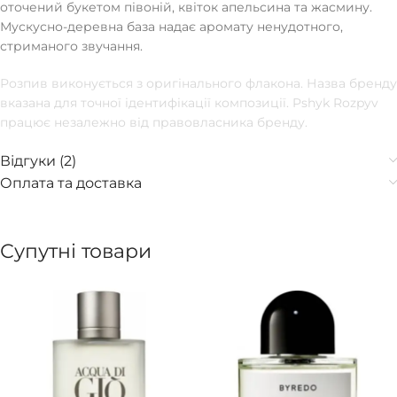
оточений букетом півоній, квіток апельсина та жасмину.
Мускусно-деревна база надає аромату ненудотного,
стриманого звучання.
Розпив виконується з оригінального флакона. Назва бренду
вказана для точної ідентифікації композиції. Pshyk Rozpyv
працює незалежно від правовласника бренду.
Відгуки (2)
Оплата та доставка
Супутні товари