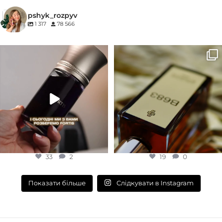
КОНЦЕНТРАЦІЯ
pshyk_rozpyv
1 317
78 566
EDP (парфумована вода)
Для замовлення переходьте на
Marc-Antoine Barrois B683 - це
сайт або в Instagram
...
запах вечора в
...
33
2
19
0
33
2
19
0
Слідкувати в Instagram
Показати більше