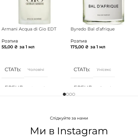
Armani Acqua di Gio EDT
Byredo Bal d’afrique
Розпив
Розпив
55,00
₴
за 1 мл
175,00
₴
за 1 мл
ДОДАТИ В КОШИК
ДОДАТИ В КОШИК
СТАТЬ
СТАТЬ
Чоловічі
Унісекс
БРЕНД
БРЕНД
Armani
Byredo
ГРУПА АРОМАТУ
ГРУПА АРОМАТУ
Слідкуйте за нами
Морські
,
Фужерні
,
Цитрусові
Деревинні
,
Фужерні
,
Цитрусові
Ми в Instagram