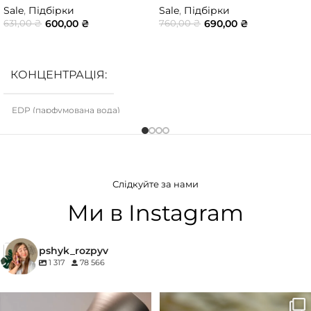
Sale
,
Підбірки
Sale
,
Підбірки
600,00
₴
690,00
₴
631,00
₴
760,00
₴
ДОДАТИ В КОШИК
ДОДАТИ В КОШИК
КОНЦЕНТРАЦІЯ
EDP (парфумована вода)
Слідкуйте за нами
Ми в Instagram
pshyk_rozpyv
1 317
78 566
Для замовлення переходьте на
Marc-Antoine Barrois B683 - це