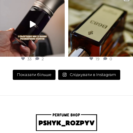
сайт або в Instagram
...
запах вечора в
...
33
2
19
0
33
2
19
0
Слідкувати в Instagram
Показати більше