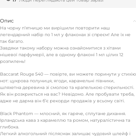
17
Люди переглядають цей товар зараз!
Опис
На чорну пʼятницю ми вирішили повторити наш
легендарний набір по 1 мл у флаконах зі спреєм! Але їх не
так багато.
Завдяки такому набору можна ознайомитися з хітами
нішевої парфумерії, але в одному флаконі 1 мл цілих 12
розпилень!
Baccarat Rouge 540 — повірте, ви можете поринути у стихію
нот: цукрова полуниця, ягоди, карамельні півники,
шляхетна деревина зі смолою та крапелькою стерильності.
Як він розкриється на вас? Невідомо. Але пробувати треба,
адже не дарма він бʼє рекорди продажів у всьому світі.
Black Phantom — млосний, як гаряче, сплутане дихання.
Ірландська кава з карамеллю та ромом, натуралістична та
глибока.
Легкий алкогольний післясмак залишає чудовий шлейф і