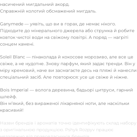
насичений мигдальний акорд.
Справжній колотий обсмажений мигдаль.
Ganymede — уявіть, що ви в горах, де немає нікого.
Підходите до мінерального джерела або струмка й робите
ковток чистої води на свіжому повітрі. А поряд — нагріті
сонцем камені.
Soleil Blanc — пінаколада й кокосове морозиво, але все це
свіже, а не нудотне. Знову парфум, який задає тренди. Він у
міру кремовий, наче ви засмагаєте десь на пляжі й нанесли
спеціальний засіб. Але повторюся: усе це свіже й ніжне.
Bois Imperial — волога деревина, бадьорі цитруси, гарний
шлейф.
Він мʼякий, без вираженої лікарняної ноти, але наскільки
красивий!
Назви брендів і ароматів точно ідентифікують склад набору
з оригінальною продукцією. Pshyk Rozpyv працює
незалежно від правовласників брендів.