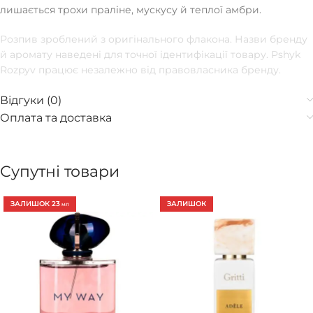
лишається трохи праліне, мускусу й теплої амбри.
Розпив зроблений з оригінального флакона. Назви бренду
й аромату наведені для точної ідентифікації товару. Pshyk
Rozpyv працює незалежно від правовласника бренду.
Відгуки (0)
Оплата та доставка
Супутні товари
ЗАЛИШОК 23
ЗАЛИШОК
МЛ