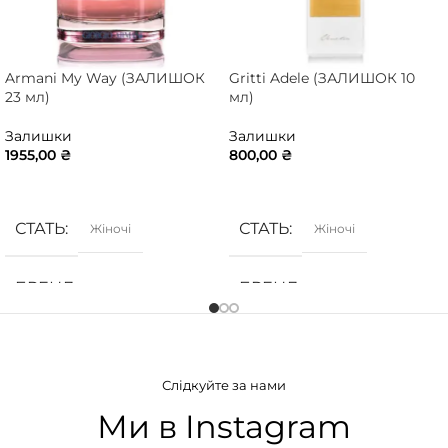
Armani My Way (ЗАЛИШОК
Gritti Adele (ЗАЛИШОК 10
23 мл)
мл)
Залишки
Залишки
1955,00
₴
800,00
₴
ДОДАТИ В КОШИК
ДОДАТИ В КОШИК
СТАТЬ
СТАТЬ
Жіночі
Жіночі
БРЕНД
БРЕНД
Armani
Gritti
ГРУПА АРОМАТУ
ГРУПА АРОМАТУ
Слідкуйте за нами
Білоквіткові
,
Квіткові
Білоквіткові
,
Квіткові
,
Фруктові
Ми в Instagram