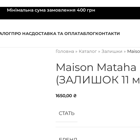
Мінімальна сума замовлення 400 грн
АЛОГ
ПРО НАС
ДОСТАВКА ТА ОПЛАТА
БЛОГ
КОНТАКТИ
Головна
»
Каталог
»
Залишки
»
Maiso
Maison Mataha
(ЗАЛИШОК 11 м
1650,00
₴
СТАТЬ
БРЕНД