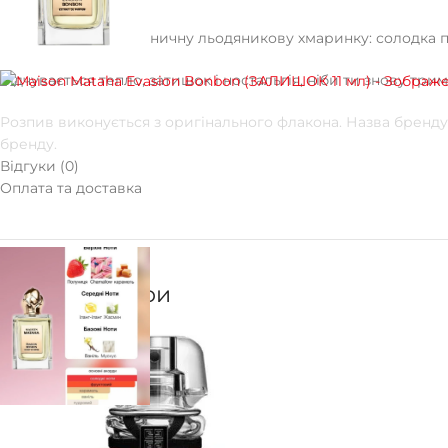
Опис
Це як обійняти полуничну льодяникову хмаринку: солодка п
Відчувається тепло, затишок і ностальгія, ніби ти знову т
Розпив виконується з оригінального флакона. Назва бренду 
бренду.
Відгуки (0)
Оплата та доставка
Супутні товари