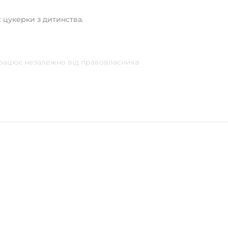
 цукерки з дитинства.
 працює незалежно від правовласника