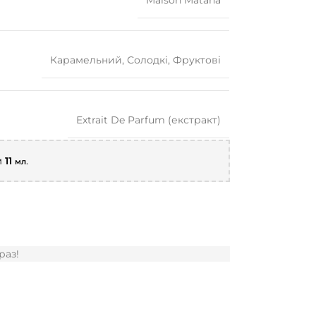
Maison Mataha
Карамельний
,
Солодкі
,
Фруктові
Extrait De Parfum (екстракт)
м
11
.
мл
раз!