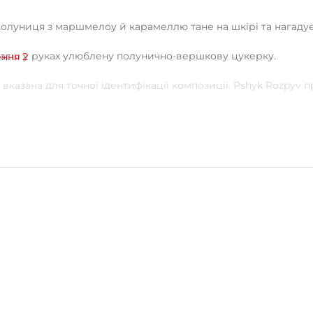
олуниця з маршмелоу й карамеллю тане на шкірі та нагадує
римаєш у руках улюблену полунично-вершкову цукерку.
вказана для точної ідентифікації композиції. Pshyk Rozpyv