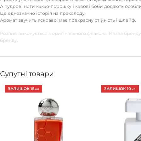
А пудрові ноти какао-порошку і кавові боби додають особл
Це однозначно історія на прохолоду.
Аромат звучить яскраво, має прекрасну стійкість і шлейф.
Розпив виконується з оригінального флакона. Назва бренду 
бренду.
Супутні товари
ЗАЛИШОК 15
ЗАЛИШОК 10
МЛ
МЛ