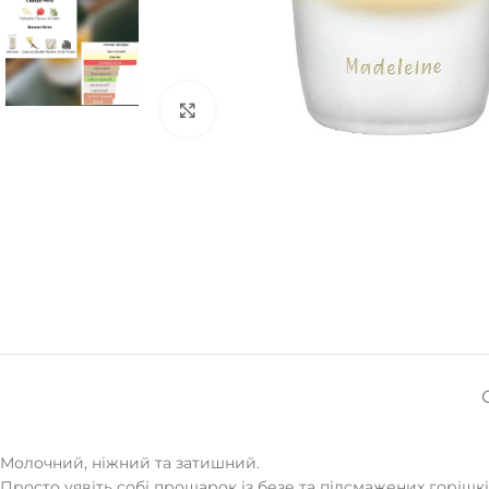
Натисніть, щоб збільшити
Молочний, ніжний та затишний.
Просто уявіть собі прошарок із безе та підсмажених горішкі