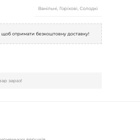
Ванільні
,
Горіхові
,
Солодкі
, щоб отримати безкоштовну доставку!
ар зараз!
 жирненьких вершків.