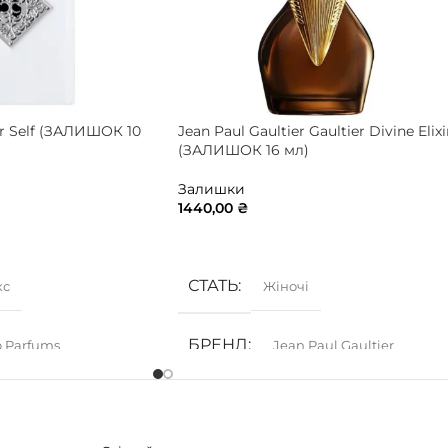
er Self (ЗАЛИШОК 10
Jean Paul Gaultier Gaultier Divine Elixi
(ЗАЛИШОК 16 мл)
Залишки
1440,00
₴
ИК
ДОДАТИ В КОШИК
СТАТЬ
кс
Жіночі
БРЕНД
io Parfums
Jean Paul Gaultier
АТУ
ГРУПА АРОМАТУ