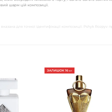
ивий шарм цій композиції.
вказана для точної ідентифікації композиції. Pshyk Rozpyv
ЗАЛИШОК 16
МЛ