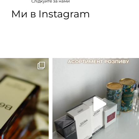
Слідкуйте за нами
кусні
,
Пряні
Білоквіткові
,
Ванільні
,
Морські
,
Солодкі
Ми в Instagram
КОНЦЕНТРАЦІЯ
EDP (парфумована вода)
B683 - це запах вечора в
...
Знижка 15 % діє НА ОНЛАЙН
ЗАМОВЛЕННЯ 3 30.05
...
9
0
29
1