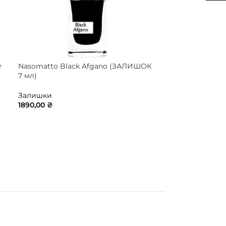
r
Nasomatto Black Afgano (ЗАЛИШОК
Nobile 1942 La 
7 мл)
(ЗАЛИШОК 10 
Залишки
Залишки
1890,00
₴
800,00
₴
ДОДАТИ В КОШИК
ДОДАТИ В 
СТАТЬ
Жі
БРЕНД
N
ГРУПА АР