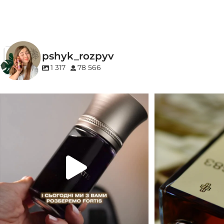
Бурштин
,
Ванільні
,
Пряні
,
Солодкі
Білоквіткові
,
Мус
pshyk_rozpyv
1 317
78 566
Для замовлення переходьте на сайт або в
Marc-Antoine Barrois 
Instagram
...
1
33
2