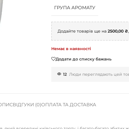
ГРУПА АРОМАТУ
Додайте товарів ще на
2500,00
₴
Немає в наявності
Додати до списку бажань
12
Люди переглядають цей тов
ОПИС
ВІДГУКИ (0)
ОПЛАТА ТА ДОСТАВКА
в, який всередині київського торту, і багато-багато збитих