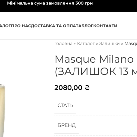
Мінімальна сума замовлення 300 грн
АЛОГ
ПРО НАС
ДОСТАВКА ТА ОПЛАТА
БЛОГ
КОНТАКТИ
Головна
»
Каталог
»
Залишки
»
Masqu
Masque Milano
(ЗАЛИШОК 13 м
2080,00
₴
СТАТЬ
БРЕНД