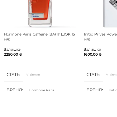
Hormone Paris Caffeine (ЗАЛИШОК 15
Initio Prives Pow
мл)
мл)
Залишки
Залишки
2250,00
₴
1600,00
₴
ДОДАТИ В КОШИК
ДОДАТИ В КОШ
СТАТЬ
СТАТЬ
Унісекс
Унісе
БРЕНД
БРЕНД
Hormone Paris
Init
ГРУПА АРОМАТУ
ГРУПА АРОМ