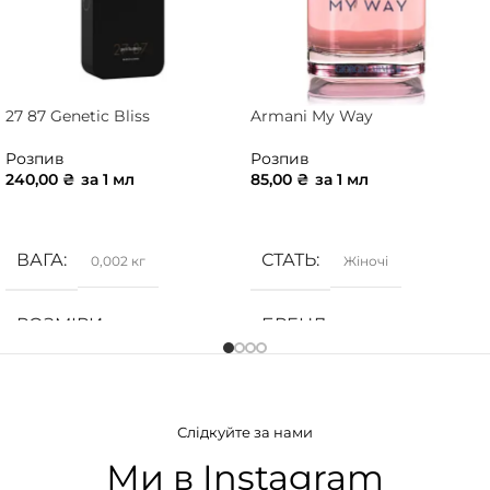
27 87 Genetic Bliss
Armani My Way
Розпив
Розпив
240,00
₴
за 1 мл
85,00
₴
за 1 мл
ДОДАТИ В КОШИК
ДОДАТИ В КОШИК
ВАГА
СТАТЬ
0,002 кг
Жіночі
РОЗМІРИ
БРЕНД
10 × 10 × 5 см
Armani
СТАТЬ
ГРУПА АРОМАТУ
Унісекс
Слідкуйте за нами
Білоквіткові
,
Квіткові
БРЕНД
27 87
Ми в Instagram