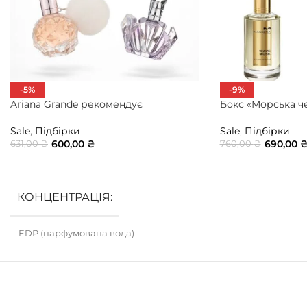
-5%
-9%
Ariana Grande рекомендує
Бокс «Морська ч
Sale
,
Підбірки
Sale
,
Підбірки
600,00
₴
690,00
631,00
₴
760,00
₴
ДОДАТИ В КОШИК
ДОДАТИ В КОШ
КОНЦЕНТРАЦІЯ
EDP (парфумована вода)