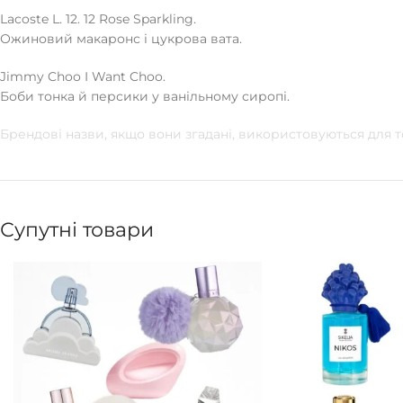
Lacoste L. 12. 12 Rose Sparkling.
Ожиновий макаронс і цукрова вата.
Jimmy Choo I Want Choo.
Боби тонка й персики у ванільному сиропі.
Брендові назви, якщо вони згадані, використовуються для т
Супутні товари