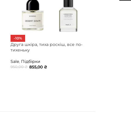
Пудровий сет
-10%
Друга шкіра, тиха роскіш, все по-
Підбірки
тихеньку
820,00
₴
Sale
,
Підбірки
ДОДАТИ В 
855,00
₴
950,00
₴
ДОДАТИ В КОШИК