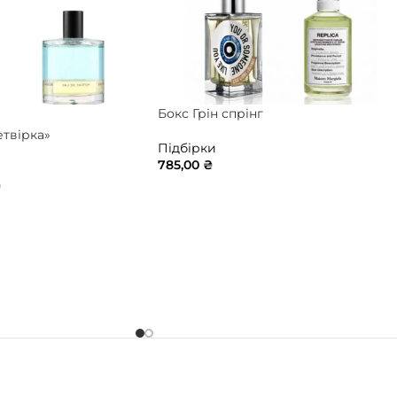
Бокс Грін спрінг
етвірка»
Підбірки
785,00
₴
₴
ДОДАТИ В КОШИК
ИК