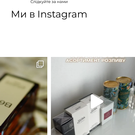
Слідкуйте за нами
Ми в Instagram
B683 - це запах вечора в
...
Знижка 15 % діє НА ОНЛАЙН
ЗАМОВЛЕННЯ 3 30.05
...
9
0
29
1