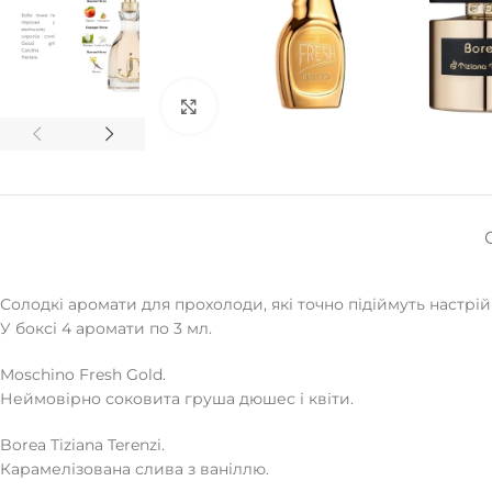
Натисніть, щоб збільшити
Солодкі аромати для прохолоди, які точно підіймуть настрій
У боксі 4 аромати по 3 мл.
Moschino Fresh Gold.
Неймовірно соковита груша дюшес і квіти.
Borea Tiziana Terenzi.
Карамелізована слива з ваніллю.