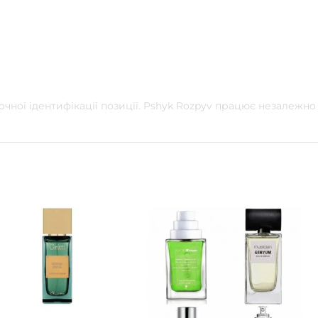
очної ідентифікації позиції. Pshyk Rozpyv працює незалежно