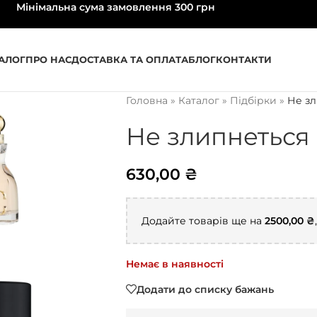
Мінімальна сума замовлення 300 грн
АЛОГ
ПРО НАС
ДОСТАВКА ТА ОПЛАТА
БЛОГ
КОНТАКТИ
Головна
»
Каталог
»
Підбірки
»
Не зл
Не злипнеться
630,00
₴
Додайте товарів ще на
2500,00
₴
Немає в наявності
Додати до списку бажань