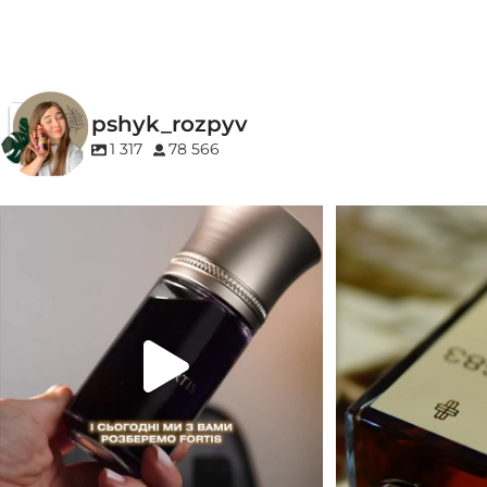
pshyk_rozpyv
1 317
78 566
Для замовлення переходьте на сайт або в
Marc-Antoine Barrois 
Instagram
...
1
33
2