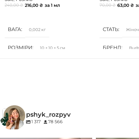
216,00
₴
за 1 мл
63,00
₴
з
240,00
₴
70,00
₴
ДОДАТИ В КОШИК
ДОДАТИ В КОШ
ВАГА
СТАТЬ
0,002 кг
Жіноч
РОЗМІРИ
БРЕНД
10 × 10 × 5 см
Burb
СТАТЬ
ГРУПА АРОМ
Унісекс
Деревинні
,
Соло
БРЕНД
27 87
КОНЦЕНТРАЦ
ГРУПА АРОМАТУ
pshyk_rozpyv
EDP (парфумован
Деревинні
,
Пудрові
,
Удові
1 317
78 566
КОНЦЕНТРАЦІЯ