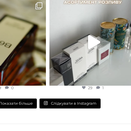
B683 - це запах вечора в
...
Знижка 15 % діє НА ОНЛАЙН
ЗАМОВЛЕННЯ 3 30.05
...
9
0
29
1
9
0
29
1
Слідкувати в Instagram
Показати більше