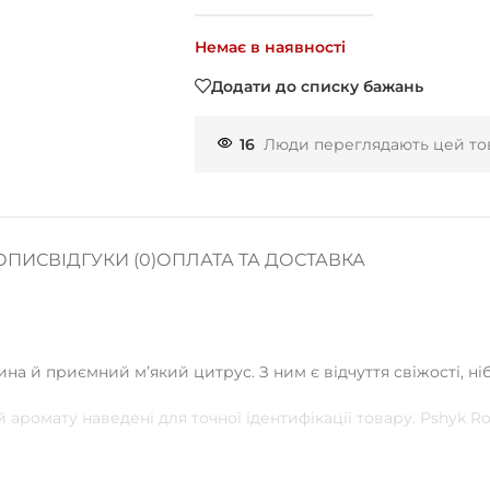
Немає в наявності
Додати до списку бажань
16
Люди переглядають цей тов
ОПИС
ВІДГУКИ (0)
ОПЛАТА ТА ДОСТАВКА
а й приємний мʼякий цитрус. З ним є відчуття свіжості, ні
 аромату наведені для точної ідентифікації товару. Pshyk 