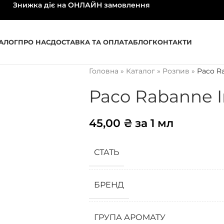
Знижка діє на ОНЛАЙН замовлення
АЛОГ
ПРО НАС
ДОСТАВКА ТА ОПЛАТА
БЛОГ
КОНТАКТИ
Головна
»
Каталог
»
Розпив
»
Paco Ra
Paco Rabanne I
45,00
₴
за 1 мл
СТАТЬ
БРЕНД
ГРУПА АРОМАТУ