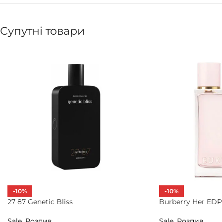
Супутні товари
-10%
-10%
27 87 Genetic Bliss
Burberry Her EDP
Sale
,
Розпив
Sale
,
Розпив