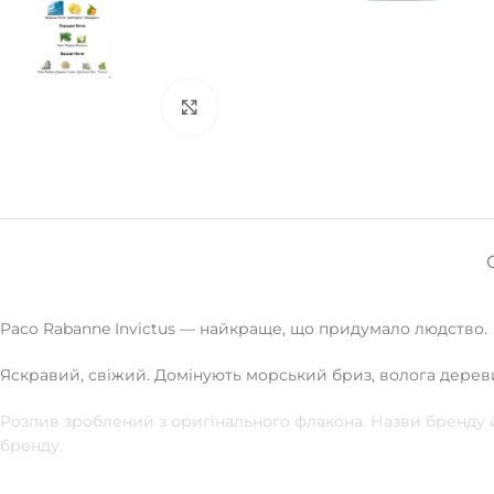
Натисніть, щоб збільшити
Paco Rabanne Invictus — найкраще, що придумало людство.
Яскравий, свіжий. Домінують морський бриз, волога деревин
Розпив зроблений з оригінального флакона. Назви бренду й
бренду.