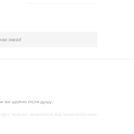
ар зараз!
би ви щойно після душу.
Rozpyv працює незалежно від правовласника