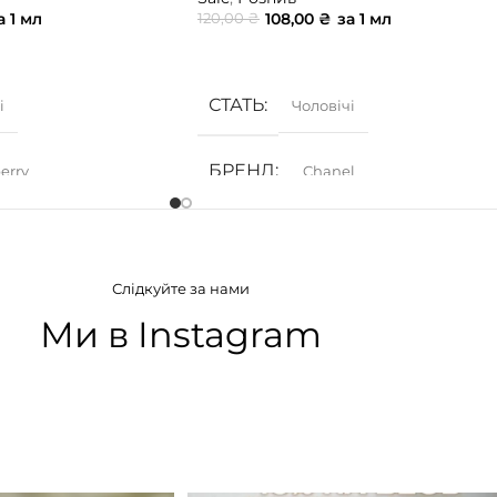
а 1 мл
108,00
₴
за 1 мл
120,00
₴
ИК
ДОДАТИ В КОШИК
СТАТЬ
і
Чоловічі
БРЕНД
erry
Chanel
АТУ
ГРУПА АРОМАТУ
Слідкуйте за нами
дкі
,
Фруктові
Деревинні
,
Фужерні
,
Цитрусові
Ми в Instagram
ІЯ
КОНЦЕНТРАЦІЯ
а вода)
EDT (туалетна вода)