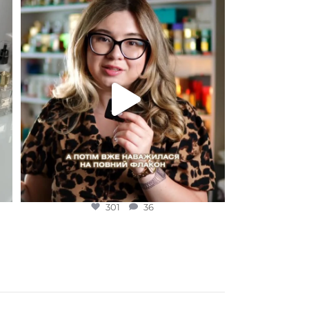
Для замовлення переходьте на сайт або в
Instagram
...
301
36
301
36