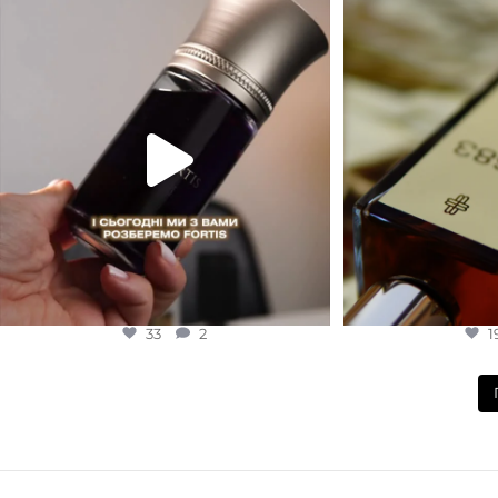
Для замовлення переходьте на сайт або в
Marc-Antoine Barrois 
Instagram
...
EDP (парфумована вода)
1
33
2
33
2
1