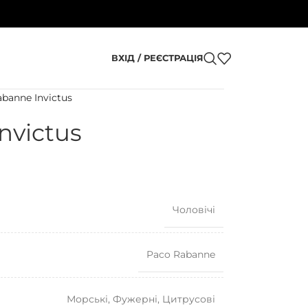
ВХІД / РЕЄСТРАЦІЯ
banne Invictus
nvictus
Чоловічі
Paco Rabanne
Морські
,
Фужерні
,
Цитрусові