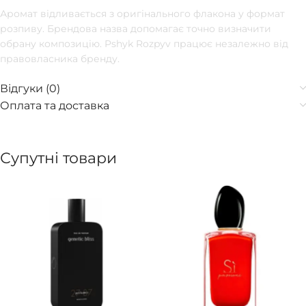
Аромат відливається з оригінального флакона у формат
розпиву. Брендова назва допомагає точно визначити
обрану композицію. Pshyk Rozpyv працює незалежно від
правовласника бренду.
Відгуки (0)
Оплата та доставка
Супутні товари