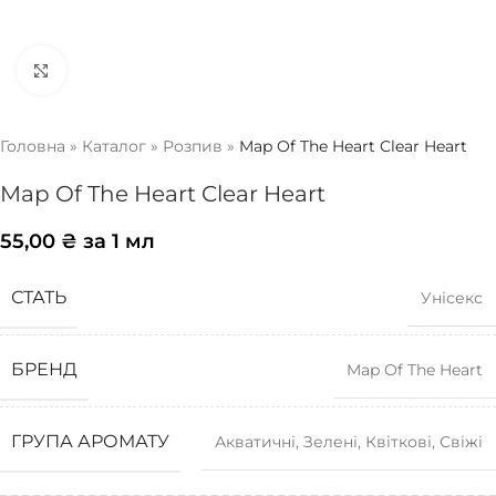
Натисніть, щоб збільшити
Головна
»
Каталог
»
Розпив
»
Map Of The Heart Clear Heart
Map Of The Heart Clear Heart
55,00
₴
за 1 мл
СТАТЬ
Унісекс
БРЕНД
Map Of The Heart
ГРУПА АРОМАТУ
Акватичні
,
Зелені
,
Квіткові
,
Свіжі