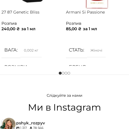
27 87 Genetic Bliss
Armani Si Passione
Розпив
Розпив
240,00
₴
за 1 мл
85,00
₴
за 1 мл
ДОДАТИ В КОШИК
ДОДАТИ В КОШИК
ВАГА
СТАТЬ
0,002 кг
Жіночі
РОЗМІРИ
БРЕНД
10 × 10 × 5 см
Armani
СТАТЬ
ГРУПА АРОМАТУ
Унісекс
Слідкуйте за нами
Деревинні
,
Солодкі
,
Фруктові
БРЕНД
27 87
Ми в Instagram
КОНЦЕНТРАЦІЯ
ГРУПА АРОМАТУ
pshyk_rozpyv
1 317
78 566