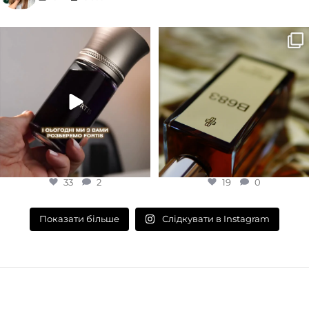
EDP (парфумована вода)
Деревинні
,
Пудрові
,
Удові
Для замовлення переходьте на
Marc-Antoine Barrois B683 - це
КОНЦЕНТРАЦІЯ
сайт або в Instagram
...
запах вечора в
...
33
2
19
0
EDP (парфумована вода)
33
2
19
0
Слідкувати в Instagram
Показати більше